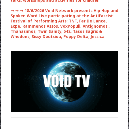
talks, workshops and activities for children
➞ ➞ ➞
18/6/2026 Void Network presents Hip Hop and
Spoken Word Live participating at the Antifascist
Festival of Performing Arts: TNT, Fer De Lance,
Expe, Rammenos Assos, VoxPopuli, Antignomos ,
Thanasimos, Twin Sanity, 542, Tasos Sagris &
Whodoes, Sissy Doutsiou, Poppy Delta, Jessica