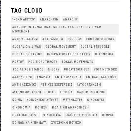
TAG CLOUD
"ΚΕΝΌ ΔΊΚΤΥΟ"
ANARCHISM
ANARCHY
ANARCHY INTERNATIONAL SOLIDARITY GLOBAL CIVIL WAR
MOVEMENT
ANTICAPITALISM
ANTIFASCISM
ECOLOGY
ECONOMIC CRISIS
GLOBAL CIVIL WAR
GLOBAL MOVEMENT
GLOBAL STRUGGLE
GLOBAL SUFFERING
INTERNATIONAL SOLIDARITY
OΙΚΟΝΟΜΊΑ
POETRY
POLITICAL THEORY
SOCIAL MOVEMENTS
SOCIAL RESISTANCE
THEORY
UNCATEGORIZED
VOID NETWORK
ΑΛΛΗΛΕΓΓΎΗ
ΑΝΑΡΧΊΑ
ΑΝΤΙ-ΚΟΥΛΤΟΎΡΑ
ΑΝΤΙΚΑΠΙΤΑΛΙΣΜΌΣ
ΑΝΤΙΦΑΣΙΣΜΌΣ
ΑΣΤΙΚΈΣ ΕΞΕΓΈΡΣΕΙΣ
ΑΥΤΟΟΡΓΆΝΩΣΗ
ΑΥΤΌΝΟΜΟΙ ΧΏΡΟΙ
ΗΘΙΚΉ
ΙΣΤΟΡΊΑ
ΚΑΘΗΜΕΡΙΝΉ ΖΩΉ
ΚΟΙΝΆ
ΚΟΙΝΩΝΙΚΟΊ ΑΓΏΝΕΣ
ΜΕΤΑΝΆΣΤΕΣ
ΟΙΚΟΛΟΓΙΑ
ΟΙΚΟΝΟΜΊΑ
ΠΟΊΗΣΗ
ΠΟΛΙΤΙΚΉ ΑΝΑΚΟΊΝΩΣΗ
ΠΟΛΙΤΙΚΉ ΣΚΈΨΗ
ΦΙΛΟΣΟΦΊΑ
ΕΚΔΌΣΕΙΣ ΚΕΝΌΤΗΤΑ
ΘΕΩΡΊΑ
ΚΟΙΝΩΝΙΚΆ ΚΙΝΉΜΑΤΑ
ΣΎΓΧΡΟΝΗ ΠΟΊΗΣΗ