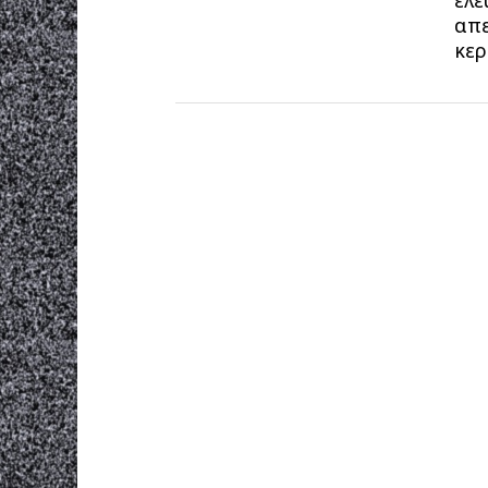
ελε
απε
κερ