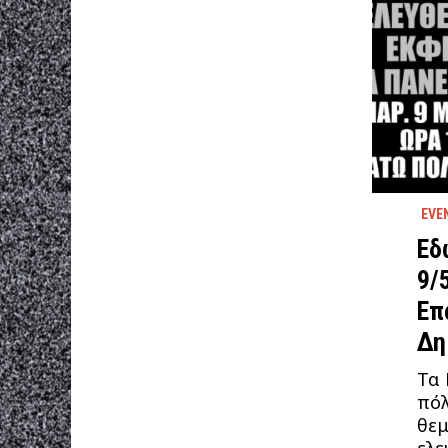
EVE
Εδ
9/
Επ
Δη
Τα 
πόλ
θεμ