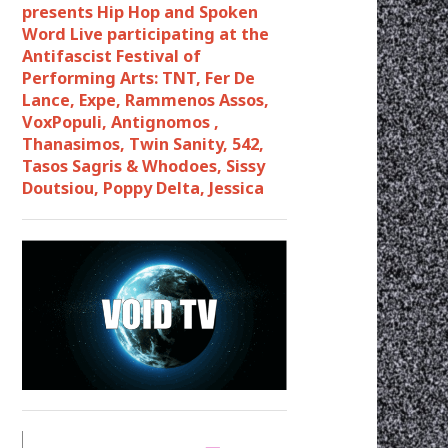
presents Hip Hop and Spoken
Word Live participating at the
Antifascist Festival of
Performing Arts: TNT, Fer De
Lance, Expe, Rammenos Assos,
VoxPopuli, Antignomos ,
Thanasimos, Twin Sanity, 542,
Tasos Sagris & Whodoes, Sissy
Doutsiou, Poppy Delta, Jessica