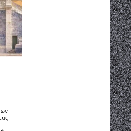
των
τας