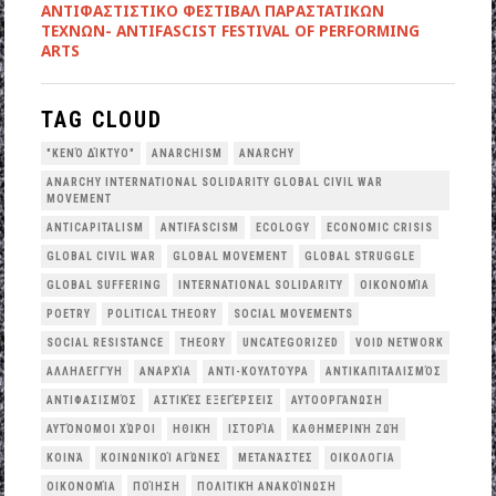
ANTIΦΑΣΤΙΣΤΙΚΟ ΦΕΣΤΙΒΑΛ ΠΑΡΑΣΤΑΤΙΚΩΝ
ΤΕΧΝΩΝ- ANTIFASCIST FESTIVAL OF PERFORMING
ARTS
TAG CLOUD
"ΚΕΝΌ ΔΊΚΤΥΟ"
ANARCHISM
ANARCHY
ANARCHY INTERNATIONAL SOLIDARITY GLOBAL CIVIL WAR
MOVEMENT
ANTICAPITALISM
ANTIFASCISM
ECOLOGY
ECONOMIC CRISIS
GLOBAL CIVIL WAR
GLOBAL MOVEMENT
GLOBAL STRUGGLE
GLOBAL SUFFERING
INTERNATIONAL SOLIDARITY
OΙΚΟΝΟΜΊΑ
POETRY
POLITICAL THEORY
SOCIAL MOVEMENTS
SOCIAL RESISTANCE
THEORY
UNCATEGORIZED
VOID NETWORK
ΑΛΛΗΛΕΓΓΎΗ
ΑΝΑΡΧΊΑ
ΑΝΤΙ-ΚΟΥΛΤΟΎΡΑ
ΑΝΤΙΚΑΠΙΤΑΛΙΣΜΌΣ
ΑΝΤΙΦΑΣΙΣΜΌΣ
ΑΣΤΙΚΈΣ ΕΞΕΓΈΡΣΕΙΣ
ΑΥΤΟΟΡΓΆΝΩΣΗ
ΑΥΤΌΝΟΜΟΙ ΧΏΡΟΙ
ΗΘΙΚΉ
ΙΣΤΟΡΊΑ
ΚΑΘΗΜΕΡΙΝΉ ΖΩΉ
ΚΟΙΝΆ
ΚΟΙΝΩΝΙΚΟΊ ΑΓΏΝΕΣ
ΜΕΤΑΝΆΣΤΕΣ
ΟΙΚΟΛΟΓΙΑ
ΟΙΚΟΝΟΜΊΑ
ΠΟΊΗΣΗ
ΠΟΛΙΤΙΚΉ ΑΝΑΚΟΊΝΩΣΗ