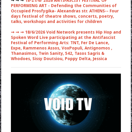
➞ ➞ ➞
18-21/6/ 2026 ANTIFASCIST FESTIVAL OF
PERFORMING ART - Defending the Communities of
Occupied Prosfygika- Alexandras str. ATHENS-- Four
days festival of theatre shows, concerts, poetry,
talks, workshops and activities for children
➞ ➞ ➞
18/6/2026 Void Network presents Hip Hop and
Spoken Word Live participating at the Antifascist
Festival of Performing Arts: TNT, Fer De Lance,
Expe, Rammenos Assos, VoxPopuli, Antignomos ,
Thanasimos, Twin Sanity, 542, Tasos Sagris &
Whodoes, Sissy Doutsiou, Poppy Delta, Jessica