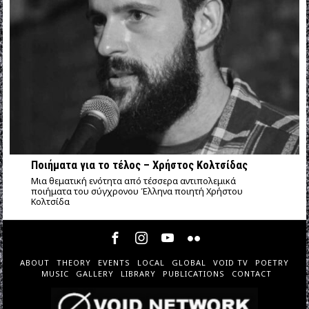
Ποιήματα για το τέλος – Χρήστος Κολτσίδας
Μια θεματική ενότητα από τέσσερα αντιπολεμικά
ποιήματα του σύγχρονου Έλληνα ποιητή Χρήστου
Κολτσίδα
ABOUT
THEORY
EVENTS
LOCAL
GLOBAL
VOID TV
POETRY
MUSIC
GALLERY
LIBRARY
PUBLICATIONS
CONTACT