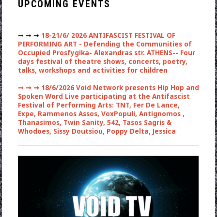
UPCOMING EVENTS
➞ ➞ ➞
18-21/6/ 2026 ANTIFASCIST FESTIVAL OF
PERFORMING ART - Defending the Communities of
Occupied Prosfygika- Alexandras str. ATHENS-- Four
days festival of theatre shows, concerts, poetry,
talks, workshops and activities for children
➞ ➞ ➞
18/6/2026 Void Network presents Hip Hop and
Spoken Word Live participating at the Antifascist
Festival of Performing Arts: TNT, Fer De Lance,
Expe, Rammenos Assos, VoxPopuli, Antignomos ,
Thanasimos, Twin Sanity, 542, Tasos Sagris &
Whodoes, Sissy Doutsiou, Poppy Delta, Jessica