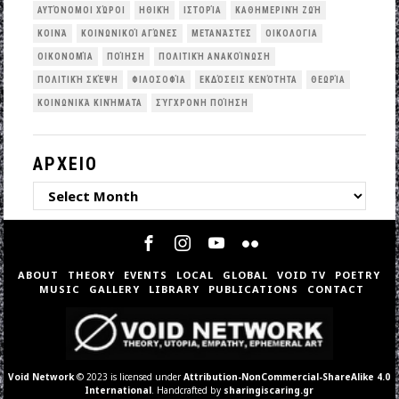
ΑΥΤΌΝΟΜΟΙ ΧΏΡΟΙ
ΗΘΙΚΉ
ΙΣΤΟΡΊΑ
ΚΑΘΗΜΕΡΙΝΉ ΖΩΉ
ΚΟΙΝΆ
ΚΟΙΝΩΝΙΚΟΊ ΑΓΏΝΕΣ
ΜΕΤΑΝΆΣΤΕΣ
ΟΙΚΟΛΟΓΙΑ
ΟΙΚΟΝΟΜΊΑ
ΠΟΊΗΣΗ
ΠΟΛΙΤΙΚΉ ΑΝΑΚΟΊΝΩΣΗ
ΠΟΛΙΤΙΚΉ ΣΚΈΨΗ
ΦΙΛΟΣΟΦΊΑ
ΕΚΔΌΣΕΙΣ ΚΕΝΌΤΗΤΑ
ΘΕΩΡΊΑ
ΚΟΙΝΩΝΙΚΆ ΚΙΝΉΜΑΤΑ
ΣΎΓΧΡΟΝΗ ΠΟΊΗΣΗ
ΑΡΧΕΙΟ
ΑΡΧΕΙΟ
ABOUT
THEORY
EVENTS
LOCAL
GLOBAL
VOID TV
POETRY
MUSIC
GALLERY
LIBRARY
PUBLICATIONS
CONTACT
Void Network
© 2023 is licensed under
Attribution-NonCommercial-ShareAlike 4.0
International
. Handcrafted by
sharingiscaring.gr