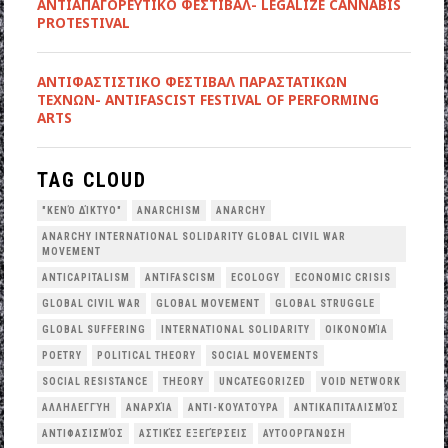
ΑΝΤΙΑΠΑΓΟΡΕΥΤΙΚΟ ΦΕΣΤΙΒΑΛ- LEGALIZE CANNABIS
PROTESTIVAL
ANTIΦΑΣΤΙΣΤΙΚΟ ΦΕΣΤΙΒΑΛ ΠΑΡΑΣΤΑΤΙΚΩΝ
ΤΕΧΝΩΝ- ANTIFASCIST FESTIVAL OF PERFORMING
ARTS
TAG CLOUD
"ΚΕΝΌ ΔΊΚΤΥΟ"
ANARCHISM
ANARCHY
ANARCHY INTERNATIONAL SOLIDARITY GLOBAL CIVIL WAR
MOVEMENT
ANTICAPITALISM
ANTIFASCISM
ECOLOGY
ECONOMIC CRISIS
GLOBAL CIVIL WAR
GLOBAL MOVEMENT
GLOBAL STRUGGLE
GLOBAL SUFFERING
INTERNATIONAL SOLIDARITY
OΙΚΟΝΟΜΊΑ
POETRY
POLITICAL THEORY
SOCIAL MOVEMENTS
SOCIAL RESISTANCE
THEORY
UNCATEGORIZED
VOID NETWORK
ΑΛΛΗΛΕΓΓΎΗ
ΑΝΑΡΧΊΑ
ΑΝΤΙ-ΚΟΥΛΤΟΎΡΑ
ΑΝΤΙΚΑΠΙΤΑΛΙΣΜΌΣ
ΑΝΤΙΦΑΣΙΣΜΌΣ
ΑΣΤΙΚΈΣ ΕΞΕΓΈΡΣΕΙΣ
ΑΥΤΟΟΡΓΆΝΩΣΗ