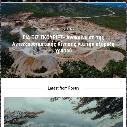
NEXT STORY
ΓΙΑ ΤΙΣ ΣΚΟΥΡΙΕΣ- Ανακοίνωση της
Αντιεξουσιαστικής Κίνησης για την εξόρυξη
χρυσού
Latest from Poetry