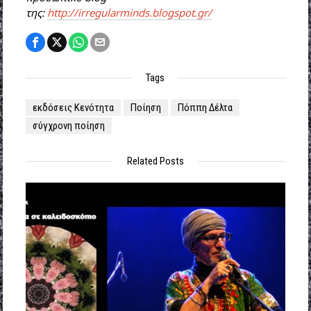
της:
http://irregularminds.blogspot.gr/
Tags
εκδόσεις Κενότητα
Ποίηση
Πόππη Δέλτα
σύγχρονη ποίηση
Related Posts