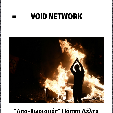
VOID NETWORK
“Απο-Χωρισμός” Πόππη Δέλτα