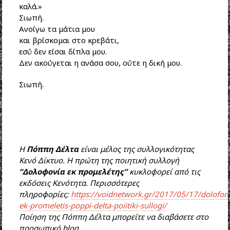
καλά.»
Σιωπή.
Ανοίγω τα μάτια μου
και βρίσκομαι στο κρεβάτι,
εσύ δεν είσαι δίπλα μου.
Δεν ακούγεται η ανάσα σου, ούτε η δική μου.
Σιωπή.
H
Πόππη Δέλτα
είναι μέλος της συλλογικότητας
Κενό Δίκτυο. Η πρώτη της ποιητική συλλογή
“Δολοφονία εκ προμελέτης”
κυκλοφορεί από τις
εκδόσεις Κενότητα. Περισσότερες
πληροφορίες:
https://voidnetwork.gr/2017/05/17/dolofoni
ek-promeletis-poppi-delta-poiitiki-sullogi/
Ποίηση της Πόππη Δέλτα μπορείτε να διαβάσετε στο
προσωπικό blog