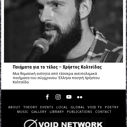
Ποιήματα για το τέλος – Χρήστος Κολτσίδας
Μια θεματική ενότητα από τέσσερα αντιπολεμικά
ποιήματα του σύγχρονου Έλληνα ποιητή Χρήστου
Κολτσίδα
ABOUT
THEORY
EVENTS
LOCAL
GLOBAL
VOID TV
POETRY
MUSIC
GALLERY
LIBRARY
PUBLICATIONS
CONTACT