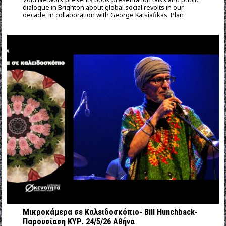
dialogue in Brighton about global social revolts in our
decade, in collaboration with George Katsiafikas, Plan
Μικροκάμερα σε Καλειδοσκόπιο- Bill Hunchback-
Παρουσίαση ΚΥΡ. 24/5/26 Αθήνα