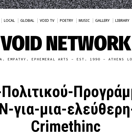
LOCAL
GLOBAL
VOID TV
POETRY
MUSIC
GALLERY
LIBRARY
VOID NETWORK
A. EMPATHY. EPHEMERAL ARTS - EST. 1990 - ATHENS L
-Πολιτικού-Προγράμ
-για-μια-ελεύθερη
Crimethinc