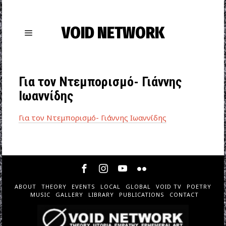
VOID NETWORK
Για τον Ντεμπορισμό- Γιάννης
Ιωαννίδης
Για τον Ντεμπορισμό- Γιάννης Ιωαννίδης
ABOUT
THEORY
EVENTS
LOCAL
GLOBAL
VOID TV
POETRY
MUSIC
GALLERY
LIBRARY
PUBLICATIONS
CONTACT