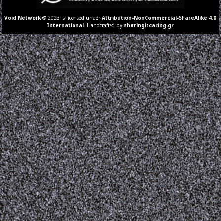
Void Network
© 2023 is licensed under
Attribution-NonCommercial-ShareAlike 4.0
International
. Handcrafted by
sharingiscaring.gr