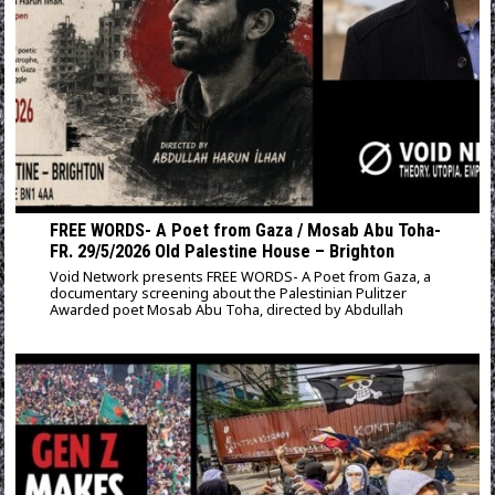
FREE WORDS- A Poet from Gaza / Mosab Abu Toha-
FR. 29/5/2026 Old Palestine House – Brighton
Void Network presents FREE WORDS- A Poet from Gaza, a
documentary screening about the Palestinian Pulitzer
Awarded poet Mosab Abu Toha, directed by Abdullah