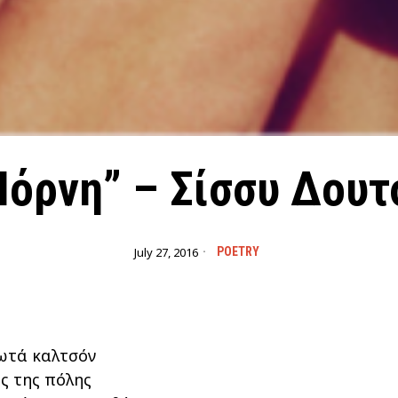
Πόρνη” – Σίσσυ Δουτ
July 27, 2016
POETRY
υωτά καλτσόν
ς της πόλης