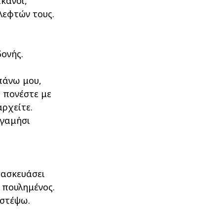
ίκανοι,
λεφτών τους.
ονής.
επάνω μου,
 πονέστε με
ρχείτε.
 γαμήσι
τασκευάσει
ε πουλημένος.
ιστέψω.