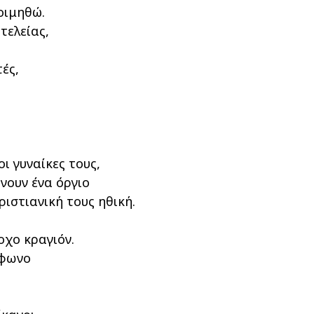
οιμηθώ.
τελείας,
ές,
ι γυναίκες τους,
νουν ένα όργιο
ριστιανική τους ηθική.
οχο κραγιόν.
έφωνο