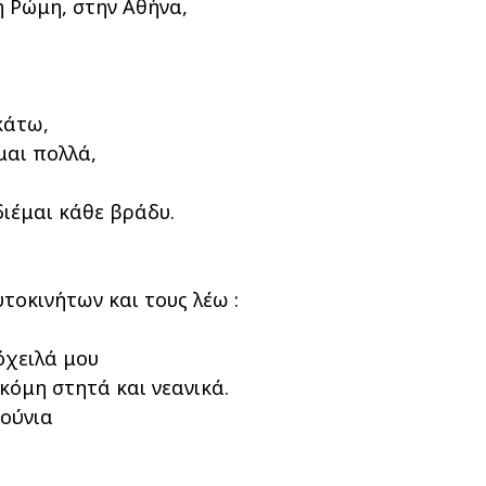
η Ρώμη, στην Αθήνα,
κάτω,
μαι πολλά,
ιέμαι κάθε βράδυ.
οκινήτων και τους λέω :
όχειλά μου
ακόμη στητά και νεανικά.
ούνια