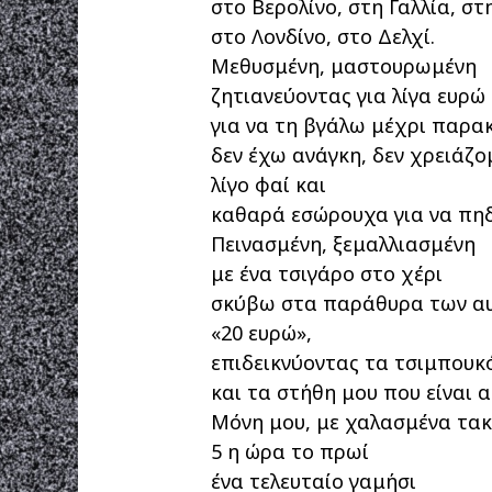
στο Βερολίνο, στη Γαλλία, στ
στο Λονδίνο, στο Δελχί.
Μεθυσμένη, μαστουρωμένη
ζητιανεύοντας για λίγα ευρώ
για να τη βγάλω μέχρι παρα
δεν έχω ανάγκη, δεν χρειάζο
λίγο φαί και
καθαρά εσώρουχα για να πηδ
Πεινασμένη, ξεμαλλιασμένη
με ένα τσιγάρο στο χέρι
σκύβω στα παράθυρα των αυτ
«20 ευρώ»,
επιδεικνύοντας τα τσιμπουκ
και τα στήθη μου που είναι 
Μόνη μου, με χαλασμένα τακ
5 η ώρα το πρωί
ένα τελευταίο γαμήσι