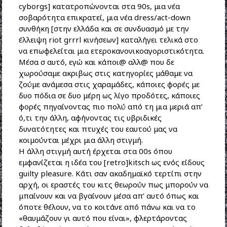
cyborgs] κατατροπώνονται στα 90s, μια νέα
σοβαρότητα επικρατεί, μια νέα dress/act-down
συνθήκη [στην ελλάδα και σε συνδυασμό με την
έλλειψη riot grrrl κινήσεων] καταλήγει τελικά στο
να επωφελείται μια ετεροκανονικοαγοριστικότητα.
Μέσα σ αυτό, εγώ και κάποι@ αλλ@ που δε
χωρούσαμε ακριβως στις κατηγορίες μάθαμε να
ζούμε ανάμεσα στις χαραμάδες, κάποιες φορές με
δυο πόδια σε δυο μέρη ως λίγο προδότες, κάποιες
φορές πηγαίνοντας πιο πολύ από τη μια μεριά απ’
ό,τι την άλλη, αφήνοντας τις υβριδικές
δυνατότητες και πτυχές του εαυτού μας να
κοιμούνται μέχρι μια άλλη στιγμή.
Η άλλη στιγμή αυτή έρχεται στα 00s όπου
εμφανίζεται η ιδέα του [retro]kitsch ως ενός είδους
guilty pleasure. Κάτι σαν ακαδημαϊκό τερτίπι στην
αρχή, οι εραστές του κιτς θεωρούν πως μπορούν να
μπαίνουν και να βγαίνουν μέσα απ’ αυτό όπως και
όποτε θέλουν, να το κοιτάνε από πάνω και να το
«θαυμάζουν γι αυτό που είναι», φλερτάροντας