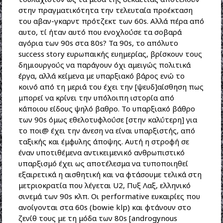
στην πραγματικότητα την τελευταία προέκταση
του αβαν-γκαρντ πρότζεκτ των 60s. Αλλά πέρα από
αυτο, τί ήταν αυτό που ενοχλούσε τα σοβαρά
αγόρια των 90s στα 80s? Τα 90s, το απόλυτο
success story ευρωπαικής ευημερίας, βρίσκουν τους
δημιουργούς να παράγουν όχι αμειγώς πολιτικά
έργα, αλλά κείμενα με υπαρξιακό βάρος ενώ το
κοινό από τη μεριά του έχει την [ψευδ]αίσθηση πως
μπορεί να κρίνει την υπόλοιπη ιστορία από
κάποιου είδους ψηλό βαθρο. Το υπαρξιακό βάθρο
των 90s όμως εθελοτυφλούσε [στην καλύτερη] για
το ποι@ έχει την άνεση να είναι υπαρξιστής, από
ταξικής και έμφυλης άποψης. Αυτή η στροφή σε
έναν υποτιθέμενα αντικειμενικό ανθρωπιστικό
υπαρξισμό έχει ως αποτέλεσμα να τυποποιηθεί
εξαιρετικά η αισθητική και να φτάσουμε τελικά στη
μετριοκρατία που λέγεται U2, Πυξ Λαξ, ελληνικό
σινεμά των 90s κλπ. Οι performative ευκαιρίες που
ανοίγονται στα 60s (bowie klp) και φτάνουν στο
ζενίθ τους με τη μόδα των 80s [androgynous