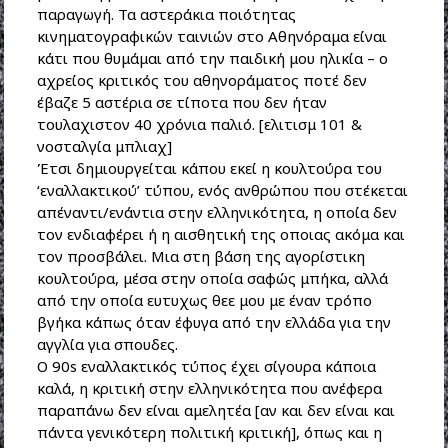
παραγωγή. Τα αστεράκια ποιότητας
κινηματογραφικών ταινιών στο Αθηνόραμα είναι
κάτι που θυμάμαι από την παιδική μου ηλικία – ο
αχρείος κριτικός του αθηνοράματος ποτέ δεν
έβαζε 5 αστέρια σε τίποτα που δεν ήταν
τουλαχιστον 40 χρόνια παλιό. [ελιτισμ 101 &
νοσταλγία μπλιαχ]
Έτσι δημιουργείται κάπου εκεί η κουλτούρα του
‘εναλλακτικού’ τύπου, ενός ανθρώπου που στέκεται
απέναντι/ενάντια στην ελληνικότητα, η οποία δεν
τον ενδιαφέρει ή η αισθητική της οποιας ακόμα και
τον προσβάλει. Μια στη βάση της αγορίστικη
κουλτούρα, μέσα στην οποία σαφώς μπήκα, αλλά
από την οποία ευτυχως θεε μου με έναν τρόπο
βγήκα κάπως όταν έφυγα από την ελλάδα για την
αγγλία για σπουδες.
Ο 90s εναλλακτικός τύπος έχει σίγουρα κάποια
καλά, η κριτική στην ελληνικότητα που ανέφερα
παραπάνω δεν είναι αμελητέα [αν και δεν είναι και
πάντα γενικότερη πολιτική κριτική], όπως και η