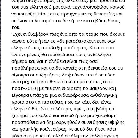
νόημα διαχωρισμός της δεκαετίας, μια προσπάθεια
του 90s ελληνικού μουσικό/τεχνό/σινεφιλου κοινού
να κοιτάξει πίσω στις προηγούμενες δεκαετίες και
σε έναν πολιτισμό που δεν ήταν κατα βάση δικός
του.
Έχει ενδιαφέρον πως ένα απο τα τερμς που άκουγε
κανείς τότε ήταν το «δε μοιαζει/ακούγεται σαν
ελληνικό» ως απόδειξη ποιότητας. Κάτι τέτοιο
ενδεχομένως θα διασκεδάσει τους ανθέλληνες
σήμερα και ναι η αλήθεια είναι πως όσα
προβλήματα και να δει κανείς στη δεκαετία του 90
σίγουρα οι συζητήσεις δε φτάναν ποτέ σε τόσο
ανατριχιαστικά εθνικιστικά σημεία όπως στα
ποστ-2010 [με πιθανή εξαίρεση το μακεδονικό].
Σίγουρα υπάρχει μια ενδιαφέρουσα ανθελληνική
χροιά στο να πιστεύεις πως αν κάτι δεν είναι
ελληνικό θα είναι καλύτερο, όμως στη βάση το
ζήτημα του καλού και κακού ήταν μια ξεκάθαρη
προσπάθεια να δημιουργηθούν συνειδήσεις υψηλής
και χαμηλής κουλτούρας. Κι αυτό δεν ήταν κάτι
μόνο στη μουσική, αλλά σε όλη την καλλιτεχνική