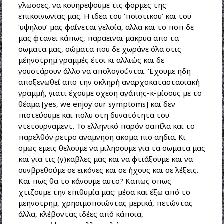
γλωσσες, να κουηρεψουμε τις φορμες της
επικοινωνιας μας. Η ιδεα του ‘ποιοτικου’ και του
‘υψηλου’ μας φαίνεται γελοία, αλλα και το ποπ δε
μας φτανει κάπως, παραειναι μακρυα απο τα
σωματα μας, σώματα που δε χωράνε όλα στις
μέηνστρημ γραμμές έτσι κι αλλιώς και δε
γουστάρουν άλλο να απολογούνται. Έχουμε ηδη
αποξενωθεί απο την σκληρή αναρχοκαταστασιακή
γραμμή, γιατι έχουμε σχεση αγάπης-κ-μίσους με το
θέαμα [yes, we enjoy our symptoms] και δεν
πιστεύουμε και πολυ στη δυνατότητα του
ντετουρναμεντ. Το ελληνικό παρόν σαπίλα και το
παρελθόν ρετρο αναμνηση ακομα πιο αηδια. Κι
ομως εμεις θελουμε να μιλησουμε για τα σωματα μας
και για τις (γ)καβλες μας και να φτιάξουμε και να
συνβρεθούμε σε εικόνες και σε ήχους και σε λέξεις.
Και πως θα το κάνουμε αυτο? Καπως οπως
χτιζουμε την επιθυμία μας: μέσα και έξω από το
μεηνστρημ, χρησιμοποιώντας μερικά, πετώντας
άλλα, κλέβοντας ιδέες από κάποια,