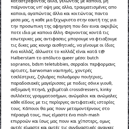
καταστρέφοντας αλλα, γελώντας με καποια, μη
παίρνοντας υπ’ οψη μας αλλα, τραυματισμένες απο
καποια, αγαπώντας άλλα και κοιτώντας παντα
μεσα μας, η καθε μια ξεχωριστα στην εαυτή της για
την προσωπικη της αφηγηση που δεν ειναι ακριβώς
ποτε ιδια με καποια άλλη. Φερνοντας κοντά τις
εσωτερικες μας αντιφασεις μπορουμε να φτιαξουμε
τις δικες μας κουηρ αισθητικές, να γίνουμε οι ίδιες
ένα κολλάζ, άλλωστε το κολλάζ είναι κατά τ@
Halberstam το απόλυτο queer μέσο: butch
sopranos, bdsm teletubbies, σερραίοι περφορμανς
αρτιστς, barwoman ναυπηγές, χοντρές
τσελίστριες, ζηλιάρες πολυάμορυ ποιήτριες,
παραδοσιακές μαγείρισσες με ποδιες σόνικ γιουθ,
σεξομανή πτηνά, χεβιμέταλ crossdressers, kinky
συλλέκτες γραμματοσήμων, ανώμαλοι και ανώμαλες
κάθε είδους με τις περίεργες αντιφατικές ιστορίες
τους. Κάποιοι θα μας πουν μεταμοντέρνους στο
πέρασμά τους, πως είμαστε ένα mish-mash
επιρροών και ίσως μας πουν και χίπστερς, ομως
αυτές είμαστε και αυτές τις συνδυαστικές αναγκες