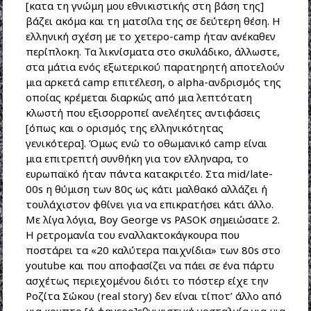
[κατα τη γνώμη μου εθνικιστικής στη βάση της]
βάζει ακόμα και τη ματσίλα της σε δεύτερη θέση. Η
ελληνική σχέση με το χετερο-camp ήταν ανέκαθεν
περίπλοκη. Τα λικνίσματα στο σκυλάδικο, άλλωστε,
στα μάτια ενός εξωτερικού παρατηρητή αποτελούν
μια αρκετά camp επιτέλεση, ο alpha-ανδρισμός της
οποίας κρέμεται διαρκώς από μια λεπτότατη
κλωστή που εξισορροπεί ανελέητες αντιφάσεις
[όπως και ο ορισμός της ελληνικότητας
γενικότερα]. Όμως ενώ το οθωμανικό camp είναι
μια επιτρεπτή συνθήκη για τον ελληναρα, το
ευρωπαϊκό ήταν πάντα κατακριτέο. Στα mid/late-
00s η θύμιση των 80ς ως κάτι μαλθακό αλλάζει ή
τουλάχιστον φθίνει για να επικρατήσει κάτι άλλο.
Με λίγα λόγια, Boy George vs PASOK σημειώσατε 2.
Η ρετρομανία του εναλλακτοκάγκουρα που
ποστάρει τα «20 καλύτερα παιχνίδια» των 80s στο
youtube και που αποφασίζει να πάει σε ένα πάρτυ
ασχέτως περιεχομένου διότι το πόστερ είχε την
Ροζίτα Σώκου (real story) δεν είναι τίποτ’ άλλο από