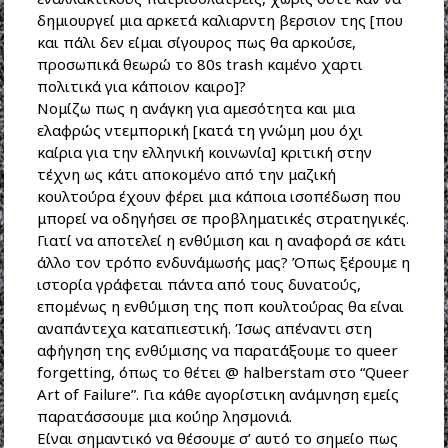
δημιουργεί μια αρκετά καλιαρντη βερσιον της [που
και πάλι δεν είμαι σίγουρος πως θα αρκούσε,
προσωπικά θεωρώ το 80s trash καμένο χαρτι
πολιτικά για κάποιον καιρο]?
Νομίζω πως η ανάγκη για αμεσότητα και μια
ελαφρώς ντεμπορική [κατά τη γνώμη μου όχι
καίρια για την ελληνική κοινωνία] κριτική στην
τέχνη ως κάτι αποκομένο από την μαζική
κουλτούρα έχουν φέρει μια κάποια ισοπέδωση που
μπορεί να οδηγήσει σε προβληματικές στρατηγικές.
Γιατί να αποτελεί η ενθύμιση και η αναφορά σε κάτι
άλλο τον τρόπο ενδυνάμωσής μας? Όπως ξέρουμε η
ιστορία γράφεται πάντα από τους δυνατούς,
επομένως η ενθύμιση της ποπ κουλτούρας θα είναι
αναπάντεχα καταπιεστική. Ίσως απέναντι στη
αφήγηση της ενθύμισης να παρατάξουμε το queer
forgetting, όπως το θέτει @ halberstam στο “Queer
Art of Failure”. Για κάθε αγορίστικη ανάμνηση εμείς
παρατάσσουμε μια κούηρ λησμονιά.
Είναι σημαντικό να θέσουμε σ’ αυτό το σημείο πως