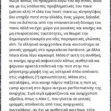
σώζει κάπως τα πράγματα λογω του diy ethos, αλλα
και με τις υπόλοιπες προβληματικές του πανκ
(μάτσο κλπ). Η ιδέα του ποστ-πανκ ως κίνηση/ύφος
δεν υπήρξε ποτέ στην ελλάδα, ένας χώρος δηλαδεί
που να διέπεται από την επαναστατική δύναμη του
πανκ, αλλά να έχει χώρο για γυναίκες και κουήρς και
μη επικρατούσες ταυτότητες, να θεωρεί την
δημιουργία ευκαιρία για νέες πειραματικές γλώσσες
κλπ. Το ελληνικό αναρχοπάνκ είναι κοντινότερο σε
γενικές γραμμές στο αμερικάνικο hardcore, με άλλα
λόγια είναι λίγο καγκουρέ. Μέσα σ’ αυτή τη συνθήκη,
οι κουηρς αρχικά ασφυκτιούν κάπως αισθητικά και
φέρνουν αρκετά επιθετικά την ποπ στην πιο
μέηνστρημ μορφή της ως υστερικό όπλο απέναντι
στις νηφάλιες [?] αρενωπότητες. Μέσα στις
καταλήψεις, στα κουηρ πάρτυ παίζεται η ποπ ως
camp κριτική στο άγριο αντρικο performativity της
αναρχίας. Σιγά σιγά εμφανίζονται και αναρχοποπ
υβρίδια, όπως ο Alex C, που γίνεται σε γενικές
γραμμές αποδεκτός από τους αναρχικούς
συντρόφους, αν όχι με αισθητικά κριτήρια, τότε