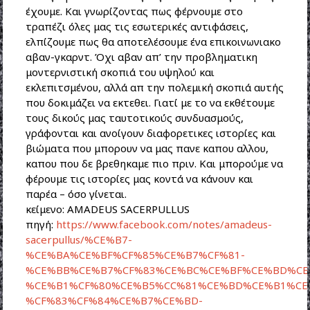
έχουμε. Και γνωρίζοντας πως φέρνουμε στο
τραπέζι όλες μας τις εσωτερικές αντιφάσεις,
ελπίζουμε πως θα αποτελέσουμε ένα επικοινωνιακο
αβαν-γκαρντ. Όχι αβαν απ’ την προβληματικη
μοντερνιστική σκοπιά του υψηλού και
εκλεπιτσμένου, αλλά απ την πολεμική σκοπιά αυτής
που δοκιμάζει να εκτεθει. Γιατί με το να εκθέτουμε
τους δικούς μας ταυτοτικούς συνδυασμούς,
γράφονται και ανοίγουν διαφορετικες ιστορίες και
βιώματα που μπορουν να μας πανε καπου αλλου,
καπου που δε βρεθηκαμε πιο πριν. Και μπορούμε να
φέρουμε τις ιστορίες μας κοντά να κάνουν και
παρέα – όσο γίνεται.
κείμενο: AMADEUS SACERPULLUS
πηγή:
https://www.facebook.com/notes/amadeus-
sacerpullus/%CE%B7-
%CE%BA%CE%BF%CF%85%CE%B7%CF%81-
%CE%BB%CE%B7%CF%83%CE%BC%CE%BF%CE%BD%CE
%CE%B1%CF%80%CE%B5%CC%81%CE%BD%CE%B1%CE
%CF%83%CF%84%CE%B7%CE%BD-