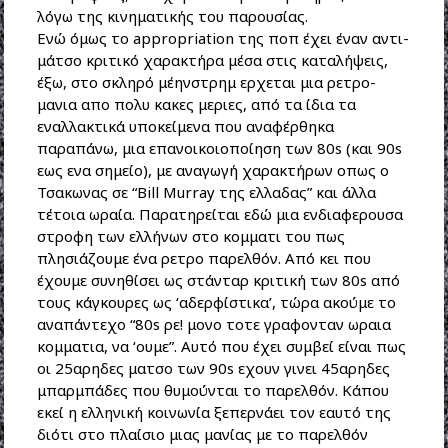
λόγω της κινηματικής του παρουσίας.
Ενώ όμως το appropriation της ποπ έχει έναν αντι-
μάτσο κριτικό χαρακτήρα μέσα στις καταλήψεις,
έξω, στο σκληρό μέηνστρημ ερχεται μια ρετρο-
μανια απο πολυ κακες μεριες, από τα ίδια τα
εναλλακτικά υποκείμενα που αναφέρθηκα
παραπάνω, μια επανοικοιοποίηση των 80s (και 90s
εως ενα σημείο), με αναγωγή χαρακτήρων οπως ο
Τσακωνας σε “Bill Murray της ελλαδας” και άλλα
τέτοια ωραία. Παρατηρείται εδώ μια ενδιαφερουσα
στροφη των ελλήνων στο κομματι του πως
πλησιάζουμε ένα ρετρο παρελθόν. Από κει που
έχουμε συνηθίσει ως στάνταρ κριτική των 80s από
τους κάγκουρες ως ‘αδερφίστικα’, τώρα ακούμε το
αναπάντεχο “80s ρε! μονο τοτε γραφονταν ωραια
κομματια, να ‘ουμε”. Αυτό που έχει συμβεί είναι πως
οι 25αρηδες ματσο των 90s εχουν γινει 45αρηδες
μπαρμπάδες που θυμούνται το παρελθόν. Κάπου
εκεί η ελληνική κοινωνία ξεπερνάει τον εαυτό της
διότι στο πλαίσιο μιας μανίας με το παρελθόν