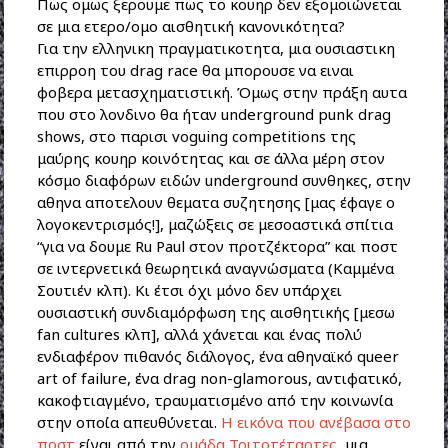
Πως ομως ξερουμε πως το κουηρ δεν εξομοιώνεται
σε μια ετερο/ομο αισθητική κανονικότητα?
Για την ελληνικη πραγματικοτητα, μια ουσιαστικη
επιρροη του drag race θα μπορουσε να ειναι
φοβερα μετασχηματιστική. Όμως στην πράξη αυτα
που στο λονδινο θα ήταν underground punk drag
shows, στο παρισι voguing competitions της
μαύρης κουηρ κοινότητας και σε άλλα μέρη στον
κόσμο διαφόρων ειδών underground συνθηκες, στην
αθηνα αποτελουν θεματα συζητησης [μας έφαγε ο
λογοκεντρισμός!], μαζώξεις σε μεσοαστικά σπίτια
“για να δουμε Ru Paul στον προτζέκτορα” και ποστ
σε ιντερνετικά θεωρητικά αναγνώσματα (Καμμένα
Σουτιέν κλπ). Κι έτσι όχι μόνο δεν υπάρχει
ουσιαστική συνδιαμόρφωση της αισθητικής [μεσω
fan cultures κλπ], αλλά χάνεται και ένας πολύ
ενδιαφέρον πιθανός διάλογος, ένα αθηναϊκό queer
art of failure, ένα drag non-glamorous, αντιφατικό,
κακοφτιαγμένο, τραυματισμένο από την κοινωνία
στην οποία απευθύνεται.
Η εικόνα που ανέβασα στο
ποστ
είναι από την
ομάδα Τριτοτέταρτες
, μια