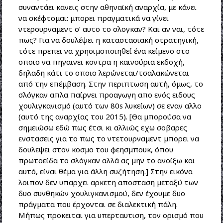
συναντάει κανεις στην αθηναϊκή αναρχία, με κάνει
να σκέφτομαι: μπορει πραγματικά να γίνει
ντερουρναμεντ σ’ αυτο το σλογκαν? Και αν ναι, τότε
πως? Για να δουλέψει η καταστασιακή στρατηγική,
τότε πρεπει να χρησιμοποιηθεί ένα κείμενο στο
οποιο να πηγαινει κοντρα η καινούρια εκδοχή,
δηλαδη κάτι το οποιο λερώνεται/τσαλακώνεται
από την επέμβαση. Στην περιπτωση αυτή, όμως, το
σλόγκαν απλα παίρνει προαγωγη απο ενός ειδους
χουλιγκανισμό (αυτό των 80s λυκείων) σε εναν αλλο
(αυτό της αναρχίας του 2015). [Θα μπορούσα να
σημειώσω εδώ πως έτσι κι αλλιώς εχω σοβαρες
ενστασεις για το πως το ντετουρναμεντ μπορει να
δουλεψει στον κοσμο του φεησμπουκ, όπου
πρωτοείδα το σλόγκαν αλλά ας μην το ανοίξω και
αυτό, είναι θέμα για άλλη συζήτηση.] Στην εικόνα
λοιπον δεν υπαρχει αρκετη αποσταση μεταξύ των
δυο συνθηκών χουλιγκανισμού, δεν έχουμε δυο
πράγματα που έρχονται σε διαλεκτική πάλη.
Μήπως προκειται για υπερταυτιση, τον ορισμό που