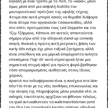
δηλαδή με έναν τρόπο με το ποπ, το «κακό», μόνο
όμως μέσα από μια ασφαλή δικλίδα του
μοντερνιστικού πρότζεκτ της υψηλής τέχνης.
Άτομα σαν αυτά μπορεί κανείς να θυμηθεί διάφορα:
είναι άτομα που οργανώναν τσακωνειάδες, αλλά
στο σπίτι προτιμούσαν τους Led Zeppelin και τον
Τζιμ Τζάρμους. Κάποιοι απ αυτούς απαντούνται
σήμερα γύρω από την ελληνική stand-up comedy
σκηνή. Φυσικά η πρώτη αυτή ρετροκιτς φάση των
early-00s ενέχει όχι μόνο ταξικά ζητήματα, αλλά
είναι υπεύθυνη και για μερικά απερίγραπτα ανόητα
υποκείμενα. Παρ’ όλ’ αυτά στρατηγικά ήταν μια
σημαντική στιγμή αφού για πρώτη φορά βρέθηκαν
τόσο απομακρυσμένες αισθητικές στους ίδιους
χώρους.
Αρκετά πιο ενδιαφέρουσα είναι η συνέχεια στα late-
00s/10s όταν με τις νέες συνθήκες επικοινωνίας και
την κίνηση της πληροφορίας μέσω youtube κλπ, οι
σκληρές ταυτότητες αρχίζουν να φθίνουν τελείως,
τα ipad αντικαθιστούν τα walkman/diskman (από
την ίδια την τεχνολογία λοιπόν υπάρχει υβριδική