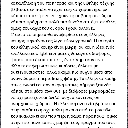
κατανάλωση του ποπ/τρας και της υψηλής τέχνης,
βέβαια, δεν παύει να έχει ταξικό χαρακτήρα με
κάποια υποκείμενα να έχουν πρόσβαση σαφώς σε
κάποια πράγματα πολύ πιο έυκολα απ’ ό,τι σε άλλα,
όμως τουλάχιστον οι όροι έχουν αλλάξει.
Σ’ αυτό το σημείο θα αναφερθώ στους έλληνες
κουηρς πηγαίνοντας λίγο πίσω χρονικά. Η ιστορία
του ελληνικού κουηρ είναι μικρή, αν και η ιδέα ενός
εναλλακτικού lgbt κινήματος έσκαγε σε διάφορες
φάσεις από δω κι απο κει, ένα κίνημα κοντινό
άλλοτε σε φεμινιστικές κινήσεις, άλλοτε με
αντιεξουσιαστές, αλλά ακόμα πιο συχνό μέσα από
αναγνώσματα περιοδικής φύσης. Το ελληνικό κουήρ
όπως εννοείται σαν σκηνή κάπως σήμερα ξεκινάει
κάπου στα μέσα των 00s, με διάφορες μικροομάδες
να σχηματίζονται δειλά, συχνά κοντινές σε
αναρχικούς χώρους. Η ελληνική αναρχία βρίσκεται
στην αισθητική όχι πολύ μακρυά από το μοντέλο
του εναλλακτικού που περιέγραψα παραπάνω, όμως
στην πιο πανκ κάπως μορφή του, πραγμα που ίσως