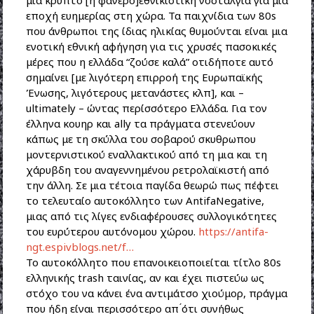
μια κρυπτο [ή φανερο]εθνικιστική νοσταλγία για μια
εποχή ευημερίας στη χώρα. Τα παιχνίδια των 80s
που άνθρωποι της ίδιας ηλικίας θυμούνται είναι μια
ενοτική εθνική αφήγηση για τις χρυσές πασοκικές
μέρες που η ελλάδα “ζούσε καλά” οτιδήποτε αυτό
σημαίνει [με λιγότερη επιρροή της Ευρωπαϊκής
Ένωσης, λιγότερους μετανάστες κλπ], και –
ultimately – ώντας περίσσότερο Ελλάδα. Για τον
έλληνα κουηρ και ally τα πράγματα στενεύουν
κάπως με τη σκύλλα του σοβαρού σκυθρωπου
μοντερνιστικού εναλλακτικού από τη μια και τη
χάρυβδη του αναγεννημένου ρετρολαϊκιστή από
την άλλη. Σε μια τέτοια παγίδα θεωρώ πως πέφτει
το τελευταίο αυτοκόλλητο των AntifaNegative,
μιας από τις λίγες ενδιαφέρουσες συλλογικότητες
του ευρύτερου αυτόνομου χώρου.
https://antifa-
ngt.espivblogs.net/f…
Το αυτοκόλλητο που επανοικειοποιείται τίτλο 80s
ελληνικής trash ταινίας, αν και έχει πιστεύω ως
στόχο του να κάνει ένα αντιμάτσο χιούμορ, πράγμα
που ήδη είναι περισσότερο απ ́ότι συνήθως