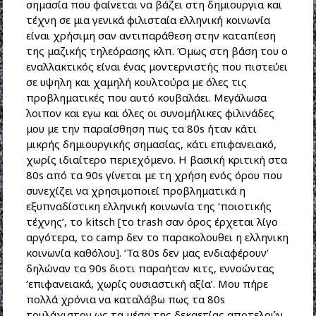
σημασία που φαίνεται να βάζει στη δημιουργια και
τέχνη σε μια γενικά φιλισταία ελληνική κοινωνία
είναι χρήσιμη σαν αντιπαράθεση στην καταπίεση
της μαζικής τηλεόρασης κλπ. Όμως στη βάση του ο
εναλλακτικός είναι ένας μοντερνιστής που πιστεύει
σε υψηλη και χαμηλή κουλτούρα με όλες τις
προβληματικές που αυτό κουβαλάει. Μεγάλωσα
λοιπον και εγω και όλες οι συνομήλικες φιλινάδες
μου με την παραίσθηση πως τα 80s ήταν κάτι
μικρής δημιουργικής σημασίας, κάτι επιφανειακό,
χωρίς ιδιαίτερο περιεχόμενο. Η βασική κριτική στα
80s από τα 90s γίνεται με τη χρήση ενός όρου που
συνεχίζει να χρησιμοποιεί προβληματικά η
εξυπναδίστικη ελληνική κοινωνία της ‘ποιοτικής
τέχνης’, το kitsch [το trash σαν όρος έρχεται λίγο
αργότερα, το camp δεν το παρακολουθει η ελληνικη
κοινωνία καθόλου]. ‘Τα 80s δεν μας ενδιαφέρουν’
δηλώναν τα 90s διοτι παραήταν κιτς, εννοώντας
‘επιφανειακά, χωρίς ουσιαστική αξία’. Μου πήρε
πολλά χρόνια να καταλάβω πως τα 80s
τουλάχιστον ως τα μέσα της δεκαετίας αποτελούν