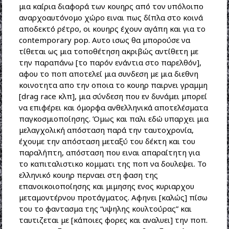
μια καίρια διαφορά των κουηρς από τον υπόλοιπο
αναρχοαυτόνομο χώρο ειναι πως δίπλα στο κοινά
αποδεκτό ρέτρο, οι κουηρς έχουν αγάπη και για το
contemporary pop. Αυτο ισως θα μπορούσε να
τίθεται ως μια τοποθέτηση ακριβώς αντίθετη με
την παραπάνω [το παρόν ενάντια στο παρελθόν],
αφου το ποπ αποτελεί μια συνδεση με μια διεθνη
κοινοτητα απο την οποια το κουηρ παιρνει γραμμη
[drag race κλπ], μια σύνδεση που εν δυνάμει μπορεί
να επιφέρει και όμορφα ανθελληνικά αποτελέσματα
παγκοσμιοποίησης. Όμως και παλι εδώ υπαρχει μια
μελαγχολική απόσταση παρά την ταυτοχρονία,
έχουμε την απόσταση μεταξύ του δέκτη και του
παραλήπτη, απόσταση που ειναι απαραίτητη για
το καπιταλιστικο κομματι της ποπ να δουλεψει. Το
ελληνικό κουηρ περναει στη φαση της
επανοικοιοποίησης και μιμησης ενος κυριαρχου
μεταμοντέρνου προτάγματος. Αφηνει [καλώς] πίσω
του το φαντασμα της “υψηλης κουλτούρας” και
ταυτιζεται με [κάποιες φορες και αναλυει] την ποπ.