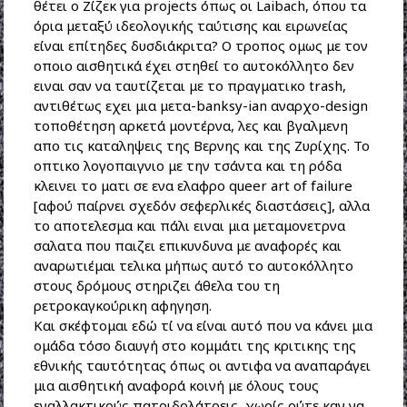
θέτει ο Ζίζεκ για projects όπως οι Laibach, όπου τα
όρια μεταξύ ιδεολογικής ταύτισης και ειρωνείας
είναι επίτηδες δυσδιάκριτα? Ο τροπος ομως με τον
οποιο αισθητικά έχει στηθεί το αυτοκόλλητο δεν
ειναι σαν να ταυτίζεται με το πραγματικο trash,
αντιθέτως εχει μια μετα-banksy-ian αναρχο-design
τοποθέτηση αρκετά μοντέρνα, λες και βγαλμενη
απο τις καταληψεις της Βερνης και της Ζυρίχης. Το
οπτικο λογοπαιγνιο με την τσάντα και τη ρόδα
κλεινει το ματι σε ενα ελαφρο queer art of failure
[αφού παίρνει σχεδόν σεφερλικές διαστάσεις], αλλα
το αποτελεσμα και πάλι ειναι μια μεταμονετρνα
σαλατα που παιζει επικυνδυνα με αναφορές και
αναρωτιέμαι τελικα μήπως αυτό το αυτοκόλλητο
στους δρόμους στηριζει άθελα του τη
ρετροκαγκούρικη αφηγηση.
Και σκέφτομαι εδώ τί να είναι αυτό που να κάνει μια
ομάδα τόσο διαυγή στο κομμάτι της κριτικης της
εθνικής ταυτότητας όπως οι αντιφα να αναπαράγει
μια αισθητική αναφορά κοινή με όλους τους
εναλλακτικούς πατριδολάτρεις, χωρίς ούτε καν να