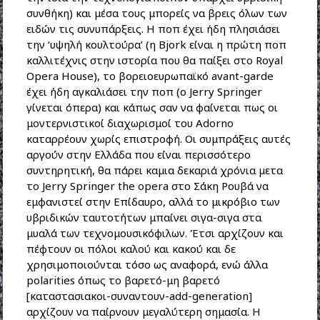
συνθήκη) και μέσα τους μπορείς να βρεις όλων των
ειδών τις συνυπάρξεις. Η ποπ έχει ήδη πλησιάσει
την ‘υψηλή κουλτούρα’ (η Bjork είναι η πρώτη ποπ
καλλιτέχνις στην ιστορία που θα παίξει στο Royal
Opera House), το βορειοευρωπαϊκό avant-garde
έχει ήδη αγκαλιάσει την ποπ (ο Jerry Springer
γίνεται όπερα) και κάπως σαν να φαίνεται πως οι
μοντερνιστικοί διαχωρισμοί του Adorno
καταρρέουν χωρίς επιστροφή. Οι συμπράξεις αυτές
αργούν στην Ελλάδα που είναι περισσότερο
συντηρητική, θα πάρει καμια δεκαριά χρόνια μετα
το Jerry Springer the opera στο Σάκη Ρουβά να
εμφανιστεί στην Επίδαυρο, αλλά το μικρόβιο των
υβριδικών ταυτοτήτων μπαίνει σιγα-σιγα στα
μυαλά των τεχνομουσικόφιλων. Έτσι αρχίζουν και
πέφτουν οι πόλοι καλού και κακού και δε
χρησιμοποιούνται τόσο ως αναφορά, ενώ άλλα
polarities όπως το βαρετό-μη βαρετό
[καταστασιακοι-συναντουν-add-generation]
αρχίζουν να παίρνουν μεγαλύτερη σημασία. Η