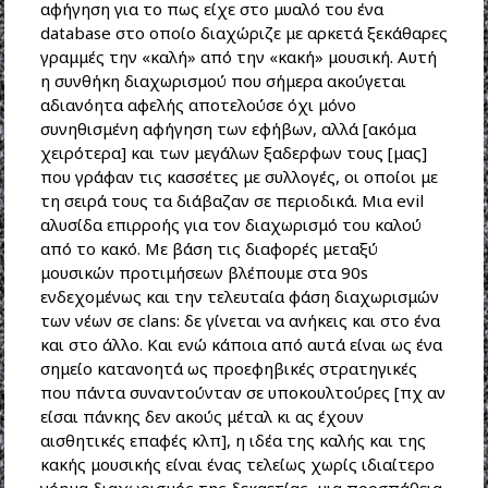
αφήγηση για το πως είχε στο μυαλό του ένα
database στο οποίο διαχώριζε με αρκετά ξεκάθαρες
γραμμές την «καλή» από την «κακή» μουσική. Αυτή
η συνθήκη διαχωρισμού που σήμερα ακούγεται
αδιανόητα αφελής αποτελούσε όχι μόνο
συνηθισμένη αφήγηση των εφήβων, αλλά [ακόμα
χειρότερα] και των μεγάλων ξαδερφων τους [μας]
που γράφαν τις κασσέτες με συλλογές, οι οποίοι με
τη σειρά τους τα διάβαζαν σε περιοδικά. Μια evil
αλυσίδα επιρροής για τον διαχωρισμό του καλού
από το κακό. Με βάση τις διαφορές μεταξύ
μουσικών προτιμήσεων βλέπουμε στα 90s
ενδεχομένως και την τελευταία φάση διαχωρισμών
των νέων σε clans: δε γίνεται να ανήκεις και στο ένα
και στο άλλο. Και ενώ κάποια από αυτά είναι ως ένα
σημείο κατανοητά ως προεφηβικές στρατηγικές
που πάντα συναντούνταν σε υποκουλτούρες [πχ αν
είσαι πάνκης δεν ακούς μέταλ κι ας έχουν
αισθητικές επαφές κλπ], η ιδέα της καλής και της
κακής μουσικής είναι ένας τελείως χωρίς ιδιαίτερο