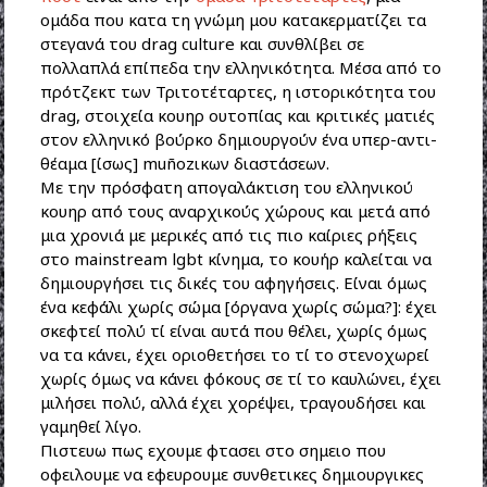
ομάδα που κατα τη γνώμη μου κατακερματίζει τα
στεγανά του drag culture και συνθλίβει σε
πολλαπλά επίπεδα την ελληνικότητα. Μέσα από το
πρότζεκτ των Τριτοτέταρτες, η ιστορικότητα του
drag, στοιχεία κουηρ ουτοπίας και κριτικές ματιές
στον ελληνικό βούρκο δημιουργούν ένα υπερ-αντι-
θέαμα [ίσως] muñozικων διαστάσεων.
Με την πρόσφατη απογαλάκτιση του ελληνικού
κουηρ από τους αναρχικούς χώρους και μετά από
μια χρονιά με μερικές από τις πιο καίριες ρήξεις
στο mainstream lgbt κίνημα, το κουήρ καλείται να
δημιουργήσει τις δικές του αφηγήσεις. Είναι όμως
ένα κεφάλι χωρίς σώμα [όργανα χωρίς σώμα?]: έχει
σκεφτεί πολύ τί είναι αυτά που θέλει, χωρίς όμως
να τα κάνει, έχει οριοθετήσει το τί το στενοχωρεί
χωρίς όμως να κάνει φόκους σε τί το καυλώνει, έχει
μιλήσει πολύ, αλλά έχει χορέψει, τραγουδήσει και
γαμηθεί λίγο.
Πιστευω πως εχουμε φτασει στο σημειο που
οφειλουμε να εφευρουμε συνθετικες δημιουργικες