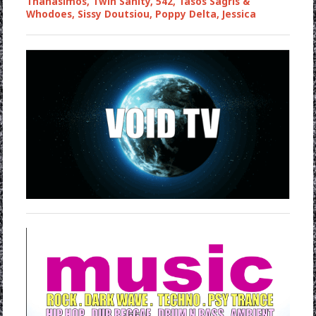
Thanasimos, Twin Sanity, 542, Tasos Sagris &
Whodoes, Sissy Doutsiou, Poppy Delta, Jessica