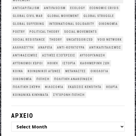
MOVEMENT
ANTICAPITALISM
ANTIFASCISM
ECOLOGY
ECONOMIC CRISIS
GLOBAL CIVIL WAR
GLOBAL MOVEMENT
GLOBAL STRUGGLE
GLOBAL SUFFERING
INTERNATIONAL SOLIDARITY
OΙΚΟΝΟΜΊΑ
POETRY
POLITICAL THEORY
SOCIAL MOVEMENTS
SOCIAL RESISTANCE
THEORY
UNCATEGORIZED
VOID NETWORK
ΑΛΛΗΛΕΓΓΎΗ
ΑΝΑΡΧΊΑ
ΑΝΤΙ-ΚΟΥΛΤΟΎΡΑ
ΑΝΤΙΚΑΠΙΤΑΛΙΣΜΌΣ
ΑΝΤΙΦΑΣΙΣΜΌΣ
ΑΣΤΙΚΈΣ ΕΞΕΓΈΡΣΕΙΣ
ΑΥΤΟΟΡΓΆΝΩΣΗ
ΑΥΤΌΝΟΜΟΙ ΧΏΡΟΙ
ΗΘΙΚΉ
ΙΣΤΟΡΊΑ
ΚΑΘΗΜΕΡΙΝΉ ΖΩΉ
ΚΟΙΝΆ
ΚΟΙΝΩΝΙΚΟΊ ΑΓΏΝΕΣ
ΜΕΤΑΝΆΣΤΕΣ
ΟΙΚΟΛΟΓΙΑ
ΟΙΚΟΝΟΜΊΑ
ΠΟΊΗΣΗ
ΠΟΛΙΤΙΚΉ ΑΝΑΚΟΊΝΩΣΗ
ΠΟΛΙΤΙΚΉ ΣΚΈΨΗ
ΦΙΛΟΣΟΦΊΑ
ΕΚΔΌΣΕΙΣ ΚΕΝΌΤΗΤΑ
ΘΕΩΡΊΑ
ΚΟΙΝΩΝΙΚΆ ΚΙΝΉΜΑΤΑ
ΣΎΓΧΡΟΝΗ ΠΟΊΗΣΗ
ΑΡΧΕΙΟ
ΑΡΧΕΙΟ