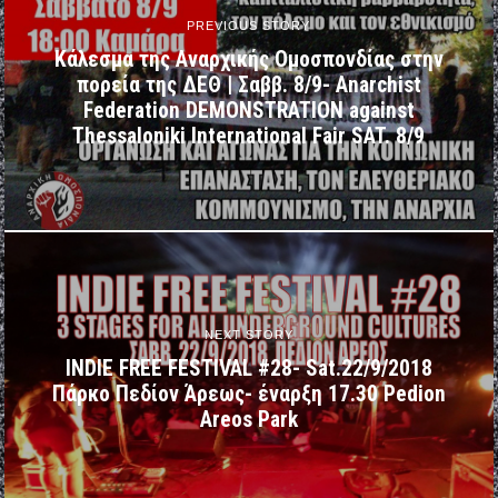
PREVIOUS STORY
Κάλεσμα της Αναρχικής Ομοσπονδίας στην
πορεία της ΔΕΘ | Σαββ. 8/9- Anarchist
Federation DEMONSTRATION against
Thessaloniki International Fair SAT. 8/9
NEXT STORY
INDIE FREE FESTIVAL #28- Sat.22/9/2018
Πάρκο Πεδίον Άρεως- έναρξη 17.30 Pedion
Areos Park