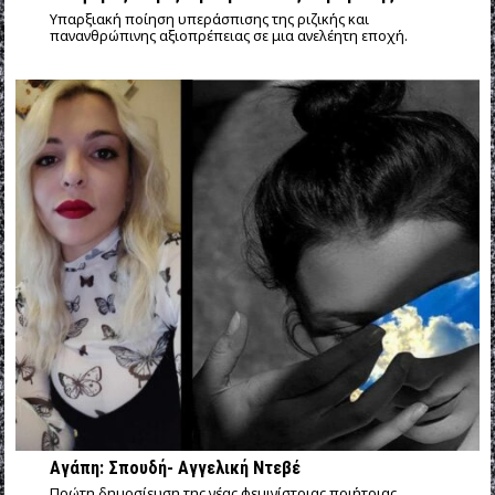
Υπαρξιακή ποίηση υπεράσπισης της ριζικής και
πανανθρώπινης αξιοπρέπειας σε μια ανελέητη εποχή.
Αγάπη: Σπουδή- Αγγελική Ντεβέ
Πρώτη δημοσίευση της νέας φεμινίστριας ποιήτριας