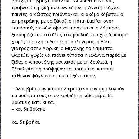
βροχερό – βροχή σου λέω – Λονδίνο. ο Ντίνος
τραβεστί τη ζωή που δεν έζησε. η Άννα φτιάχνει
ταινίες. ο Κώστας τριάντα-και κι ακόμα κόβεται. ο
Δημητράκης με τα ζάναξ. ο Πόπη Lucifer over
London: έγινε σύννεφο και πορεύεται. ο Λάμπρος
ξεκουράζεται στο έλος του μυαλού του χωρίς κόσμο
χωρίς ταραχή. ο Λευτέρης καλόγερος. η Βίκη
γιατρός στην Αφρική. ο Μιχάλης τα Σάββατα
ψαρεύει χωρίς να πιάνει τίποτα. η Ιωάννα παρέα με
ξίδια. ο Αποστόλης μανιακός με τη δουλειά. η
Ελευθερία: τη ρούφηξαν τα ποιήματα. κάποιοι
πέθαναν ψάχνοντας. αυτοί ξένοιασαν.
– όλοι βρίσκουν κάποιον τρόπο να συναρμολογούν
τα μούτρα τους στον καθρέφτη κάθε μέρα. δε
βρίσκεις κάτι κι εσύ;
– και δε βρίσκω;
και δε βρήκε.