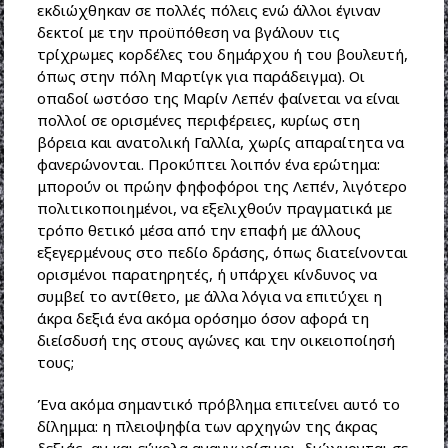
εκδιώχθηκαν σε πολλές πόλεις ενώ άλλοι έγιναν
δεκτοί με την προϋπόθεση να βγάλουν τις
τρίχρωμες κορδέλες του δημάρχου ή του βουλευτή,
όπως στην πόλη Μαρτίγκ για παράδειγμα). Οι
οπαδοί ωστόσο της Μαρίν Λεπέν φαίνεται να είναι
πολλοί σε ορισμένες περιφέρειες, κυρίως στη
βόρεια και ανατολική Γαλλία, χωρίς απαραίτητα να
φανερώνονται. Προκύπτει λοιπόν ένα ερώτημα:
μπορούν οι πρώην φηφοφόροι της Λεπέν, λιγότερο
πολιτικοποιημένοι, να εξελιχθούν πραγματικά με
τρόπο θετικό μέσα από την επαφή με άλλους
εξεγερμένους στο πεδίο δράσης, όπως διατείνονται
ορισμένοι παρατηρητές, ή υπάρχει κίνδυνος να
συμβεί το αντίθετο, με άλλα λόγια να επιτύχει η
άκρα δεξιά ένα ακόμα ορόσημο όσον αφορά τη
διείσδυσή της στους αγώνες και την οικειοποίησή
τους;
Ένα ακόμα σημαντικό πρόβλημα επιτείνει αυτό το
δίλημμα: η πλειοψηφία των αρχηγών της άκρας
δεξιάς, αν και εύκολα αναγνωρίσιμοι, διώχνονται σε