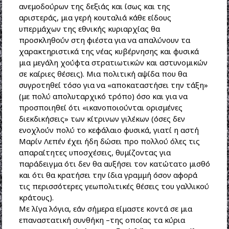
ανεμοδούρων της δεξιάς και ίσως και της
αριστεράς, μια γερή κουταλιά κάθε είδους
υπερμάχων της εθνικής κυριαρχίας θα
προσκληθούν στη φιέστα για να απαλύνουν τα
χαρακτηριστικά της νέας κυβέρνησης και φυσικά
μια μεγάλη χούφτα στρατιωτικών και αστυνομικών
σε καίριες θέσεις). Μια πολιτική αψίδα που θα
συγροτηθεί τόσο για να «αποκαταστήσει την τάξη»
(με πολύ απολυταρχικό τρόπο) όσο και για να
προσποιηθεί ότι «ικανοποιούνται ορισμένες
διεκδικήσεις» των κίτρινων γιλέκων (όσες δεν
ενοχλούν πολύ το κεφάλαιο φυσικά, γιατί η αστή
Μαρίν Λεπέν έχει ήδη δώσει προ πολλού όλες τις
απαραίτητες υποσχέσεις, θυμίζοντας για
παράδειγμα ότι δεν θα αυξήσει τον κατώτατο μισθό
και ότι θα κρατήσει την ίδια γραμμή όσον αφορά
τις περισσότερες γεωπολιτικές θέσεις του γαλλικού
κράτους).
Με λίγα λόγια, εάν σήμερα είμαστε κοντά σε μια
επαναστατική συνθήκη –της οποίας τα κύρια