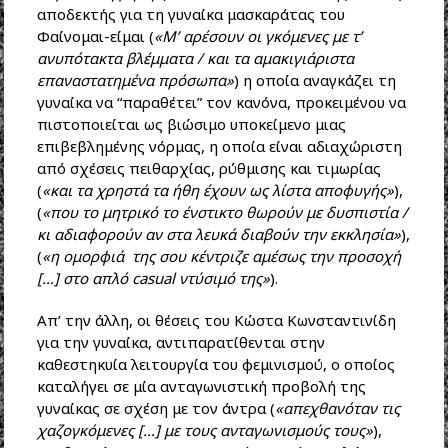
αποδεκτής για τη γυναίκα μασκαράτας του
Φαίνομαι-είμαι (
«Μ’ αρέσουν οι γκόμενες με τ’
ανυπότακτα βλέμματα / και τα αμακιγιάριστα
επαναστατημένα πρόσωπα»
) η οποία αναγκάζει τη
γυναίκα να “παραθέτει” τον κανόνα, προκειμένου να
πιστοποιείται ως βιώσιμο υποκείμενο μιας
επιβεβλημένης νόρμας, η οποία είναι αδιαχώριστη
από σχέσεις πειθαρχίας, ρύθμισης και τιμωρίας
(
«και τα χρηστά τα ήθη έχουν ως λίστα αποφυγής»
),
(
«που το μητρικό το ένστικτο θωρούν με δυσπιστία /
κι αδιαφορούν αν στα λευκά διαβούν την εκκλησία»
),
(
«η ομορφιά της σου κέντριζε αμέσως την προσοχή
[…] στο απλό
casual
ντύσιμό της»
).
Απ’ την άλλη, οι θέσεις του Κώστα Κωνσταντινίδη
για την γυναίκα, αντιπαρατίθενται στην
καθεστηκυία λειτουργία του φεμινισμού, ο οποίος
καταλήγει σε μία ανταγωνιστική προβολή της
γυναίκας σε σχέση με τον άντρα (
«απεχθανόταν τις
χαζογκόμενες […] με τους ανταγωνισμούς τους»
),