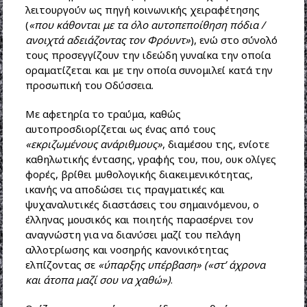
λειτουργούν ως πηγή κοινωνικής χειραφέτησης
(
«που κάθονται με τα όλο αυτοπεποίθηση πόδια /
ανοιχτά αδειάζοντας τον Φρόυντ»
), ενώ στο σύνολό
τους προσεγγίζουν την ιδεώδη γυναίκα την οποία
οραματίζεται και με την οποία συνομιλεί κατά την
προσωπική του Οδύσσεια.
Με αφετηρία το τραύμα, καθώς
αυτοπροσδιορίζεται ως ένας από τους
«εκριζωμένους ανάριθμους»
, διαμέσου της, ενίοτε
καθηλωτικής έντασης, γραφής του, που, ουκ ολίγες
φορές, βρίθει μυθολογικής διακειμενικότητας,
ικανής να αποδώσει τις πραγματικές και
ψυχαναλυτικές διαστάσεις του σημαινόμενου, ο
έλληνας μουσικός και ποιητής παρασέρνει τον
αναγνώστη για να διανύσει μαζί του πελάγη
αλλοτρίωσης και νοσηρής κανονικότητας
ελπίζοντας σε
«ύπαρξης υπέρβαση» («στ’ άχρονα
και άτοπα μαζί σου να χαθώ»)
.