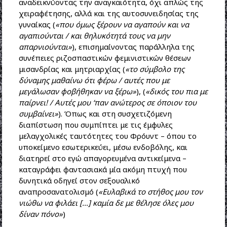
αναδεικνύοντας την αναγκαιότητα, όχι απλώς της
χειραφέτησης, αλλά και της αυτοσυνειδησίας της
γυναίκας (
«που όμως ξέρουν να αγαπούν και να
αγαπιούνται / και θηλυκότητά τους να μην
απαρνιούνται»
), επισημαίνοντας παράλληλα της
συνέπειες ριζοσπαστικών φεμινιστικών θέσεων
μισανδρίας και μητριαρχίας (
«το σύμβολο της
δύναμης μαθαίνω ότι φέρω / αυτές που με
μεγάλωσαν φοβήθηκαν να ξέρω»
), (
«δικός του πια με
παίρνει! / Αυτές μου ‘παν ανώτερος σε όποιον του
συμβαίνει»
). Όπως και στη συσχετιζόμενη
διαπίστωση που συμπίπτει με τις έμφυλες
μελαγχολικές ταυτότητες του Φρόυντ – όπου το
υποκείμενο εσωτερικεύει, μέσω ενδοβόλης, και
διατηρεί στο εγώ απαγορευμένα αντικείμενα –
καταγράφει φαντασιακά μία ακόμη πτυχή που
δυνητικά οδηγεί στον σεξουαλικό
αναπροσανατολισμό (
«Ευλαβικά το στήθος μου τον
νιώθω να φιλάει […] καμία δε με θέλησε όλες μου
δίναν πόνο»
)