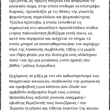
Ορίζοντας ως πρώτη πατρίδα του ανθρώπου το
γυναικείο σώμα, στην οποία επιθυμεί να επιστρέφει
διαρκώς, προσιδιάζει με τις θέσεις της γνωστής
φεμινίστριας σημειολόγου και ψυχαναλύτριας
Τζούλια Κρίστεβα, η οποία τοποθετεί τη
σημειωτική στο ασυνείδητο προοιδιπόδειο στάδιο
(
«προς παλιννόστηση βυθίζομαι εντός σου»
), ως
αυτό που συγκρατεί και ανέχεται το νόημα, το
οποίο μπορεί να αποσταθεροποιήσει τον κυρίαρχο
λόγο της λακανικής συμβολικής τάξης (
«η μωρία
του Πάρη φταίει για την δυστυχία ενός ολόκληρου
λαού / και όχι μια γυναίκα»
), (
«στο αχανές σου
βάθος / μήπως λυτρωθώ»
).
Ερχόμενος σε ρήξη με τον νέο καθωσπρεπισμό των
Θεαματικών κοινωνιών, αναδεικνύει την μισογυνική
και ομοφοβική (
«για κάποιου Δον Ζουάν τον
αμφίβολο ανδρισμό»
) δομή τους (
«στους
θρασύδειλους σεξιστές γίνονται εσκεμμένα /
εφιάλτης θυμίζοντάς τους λικνιζόμενες / του
Τειρεσία τη ρήση»
) και τίθεται εναντίον της κοινώς