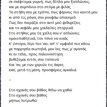
σε σκέφτομαι γυμνή, πως δίπλα μου ξαπλώνεις,
και με συμπόνια στο στόμα με φιλάς
Τα στήθη σου με τρόπο, πως φέρνεις πιο κοντά μου
κι από τις ρόγες σου ρουφάω απανεμιά
Πως δεν πειράζει στο αυτί μού ψιθυρίζεις
και το κεφάλι μου χαϊδεύεις στοργικά
Στο στήθος μου τα χείλη σου ν’ απλώνεις
ομοιοπαθητικά, τον πόνο να νικάς
Κ’ ύστερα, λίγο πιο ‘κει, απ’ τ’ ομφαλό πιο κάτω
με παρρησία σιωπηλά, μου λες πως μ’ αγαπάς
Κι εν τέλει, προς παλιννόστηση
βυθίζομαι εντός σου ταπεινά
Και ‘συ, με των χεριών τις άκρες
εκεί, μετά τη μέση, προσφέρεις αγκαλιά.
~
Στο αχανές σου βάθος θέλω να χαθώ
Στο αχανές σου βάθος
μήπως λυτρωθώ