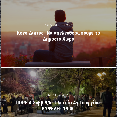
PREVIOUS STORY
Κενό Δίκτυο- Να απελευθερώσουμε το
Δημόσιο Χώρο
NEXT STORY
ΠΟΡΕΙΑ Σαββ.9/5- Πλατεία Αγ.Γεωργίου-
ΚΥΨΕΛΗ- 19.00