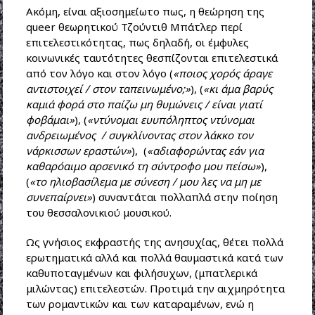
Ακόμη, είναι αξιοσημείωτο πως, η θεώρηση της
queer θεωρητικού Τζούντιθ Μπάτλερ περί
επιτελεστικότητας, πως δηλαδή, οι έμφυλες
κοινωνικές ταυτότητες θεσπίζονται επιτελεστικά
από τον λόγο και στον λόγο (
«ποιος χορός άραγε
αντιστοιχεί / στον ταπεινωμένο;»
), (
«κι άμα βαρύς
καμιά φορά στο παίζω μη θυμώνεις / είναι γιατί
φοβάμαι»
), (
«ντύνομαι ευυπόληπτος ντύνομαι
ανδρειωμένος / συγκλίνοντας στον λάκκο τον
νάρκισσων εραστών»
), (
«αδιαφορώντας εάν για
καθαρόαιμο αρσενικό τη σύντροφο μου πείσω»
),
(
«το ηλιοβασίλεμα με σύνεση / μου λες να μη με
συνεπαίρνει»
) συναντάται πολλαπλά στην ποίηση
του θεσσαλονικιού μουσικού.
Ως γνήσιος εκφραστής της ανησυχίας, θέτει πολλά
ερωτηματικά αλλά και πολλά θαυμαστικά κατά των
καθυποταγμένων και φιλήσυχων, (μπατλερικά
μιλώντας) επιτελεστών. Προτιμά την αιχμηρότητα
των ρομαντικών και των καταραμένων, ενώ η