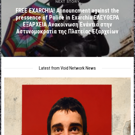
NEXT STORY
FREE EXARCHIA! Announcment against the
pressence of Police in Exarchia ΕΛΕΥΘΕΡΑ
ΕΞΑΡΧΕΙΑ Ανακοίνωση Ενάντια στην
Αστυνομοκρατία της Πλατείας Εξαρχείων
Latest from Void Network News