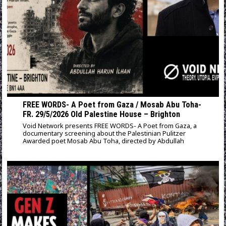
FREE WORDS- A Poet from Gaza / Mosab Abu Toha-
FR. 29/5/2026 Old Palestine House – Brighton
Void Network presents FREE WORDS- A Poet from Gaza, a
documentary screening about the Palestinian Pulitzer
Awarded poet Mosab Abu Toha, directed by Abdullah