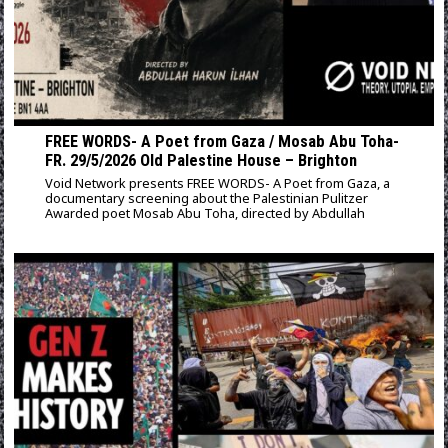
FREE WORDS- A Poet from Gaza / Mosab Abu Toha-
FR. 29/5/2026 Old Palestine House – Brighton
Void Network presents FREE WORDS- A Poet from Gaza, a
documentary screening about the Palestinian Pulitzer
Awarded poet Mosab Abu Toha, directed by Abdullah