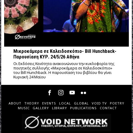
Μικροκάμερα σε Καλειδοσκόπιο- Bill Hunchback-
Παρουσίαση ΚΥΡ. 24/5/26 Αθήνα
Οι Εκδόσεις Κενότητα ανακοινώνουν την κυκλοφορία της
ποιητικής συλλογής «Μικροκάμερα σε Καλειδοσκόπιο»
του Bill Hunchback. Η παρουσίαση του βιβλίου θα γίνει
Κυριακή 24 Μαϊου
ABOUT
THEORY
EVENTS
LOCAL
GLOBAL
VOID TV
POETRY
MUSIC
GALLERY
LIBRARY
PUBLICATIONS
CONTACT