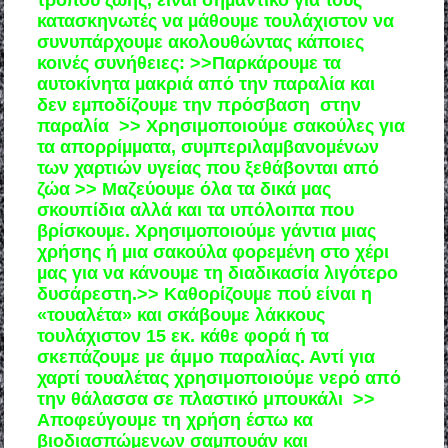
τρόπου ζωής, είναι σηµαντικό για τους
κατασκηνωτές να µάθουµε τουλάχιστον να
συνυπάρχουµε ακολουθώντας κάποιες
κοινές συνήθειες: >>Παρκάρουµε τα
αυτοκίνητα µακριά από την παραλία και
δεν εµποδίζουµε την πρόσβαση στην
παραλία >> Χρησιμοποιούμε σακούλες για
τα απορρίµµατα, συµπεριλαµβανοµένων
των χαρτιών υγείας που ξεθάβονται από
ζώα >> Μαζεύουµε όλα τα δικά µας
σκουπίδια αλλά και τα υπόλοιπα που
βρίσκουµε. Χρησιµοποιούμε γάντια µιας
χρήσης ή µια σακούλα φορεµένη στο χέρι
µας για να κάνουµε τη διαδικασία λιγότερο
δυσάρεστη.>> Καθορίζουµε πού είναι η
«τουαλέτα» και σκάβουµε λάκκους
τουλάχιστον 15 εκ. κάθε φορά ή τα
σκεπάζουμε με άμμο παραλίας. Αντί για
χαρτί τουαλέτας χρησιμοποιούμε νερό από
την θάλασσα σε πλαστικό μπουκάλι >>
Αποφεύγουμε τη χρήση έστω κα
βιοδιασπώµενων σαµπουάν και