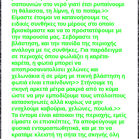
σαπουνιών στο νερό γιατί έτσι ρυπαίνουμε
τη θάλασσα, τη λίµνη, ή το ποτάµι.>>
Είμαστε έτοιμοι να κατανοήσουμε τις
ειδικές συνθήκες του μέρους στο οποίο
βρισκόμαστε και να το προστατέψουμε με
την παρουσία μας. Σεβόµαστε τη
βλάστηση, και την πανίδα της περιοχής
ανάλογα με τις συνθήκες. Για παράδειγμα
σε περιοχές όπου φωλιάζει η καρέτα-
καρέτα, η φωτιά µπορεί να
αποπροσανατολίσει χελώνες και
χελωνάκια ή σε μέρη με πικνή βλάστηση η
φωτιά είναι επικίνδυνη>> Στήνουµε τη
σκηνή αρκετά µέτρα µακριά από το κύµα
ώστε να µην εµποδίζουµε τους υπόλοιπους
κατασκηνωτές αλλά κυρίως να µην
ενοχλούµε καβούρια, χελώνες, πουλιά.>>
Τα έντοµα είναι κάτοικοι της περιοχής, εµείς
είµαστε οι επισκέπτες. Τα αποφεύγουµε µε
φυσικά εντοµοαπωθητικά, και µε το να
κρατάµε κλειστή τη σήτα της σκηνής όλη