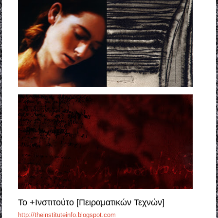
To +Iνστιτούτο [Πειραματικών Τεχνών]
http://theinstituteinfo.blogspot.com