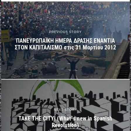
PREVIOUS STORY
ΠΑΝΕΥΡΩΠΑΪΚΗ ΗΜΕΡΑ ΔΡΑΣΗΣ ΕΝΑΝΤΙΑ
ΣΤΟΝ ΚΑΠΙΤΑΛΙΣΜΟ στις 31 Μαρτίου 2012
NEXT STORY
TAKE THE CITY! (What´s new in Spanish
Revolution)