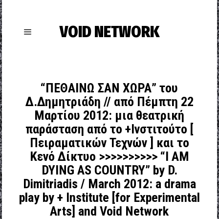
VOID NETWORK
“ΠΕΘΑΙΝΩ ΣΑN ΧΩΡΑ” του
Δ.Δημητριάδη // από Πέμπτη 22
Μαρτίου 2012: μια θεατρική
παράσταση από το +Ινστιτούτο [
Πειραματικών Τεχνών ] και το
Κενό Δίκτυο >>>>>>>>>> “Ι ΑΜ
DYING AS COUNTRY” by D.
Dimitriadis / Μarch 2012: a drama
play by + Institute [for Experimental
Arts] and Void Network