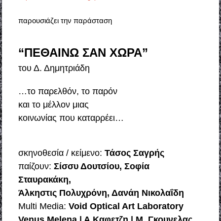
παρουσιάζει την παράσταση
“ΠΕΘΑΙΝΩ ΣΑN ΧΩΡΑ”
του Δ. Δημητριάδη
…το παρελθόν, το παρόν
και το μέλλον μιας
κοινωνίας που καταρρέει…
σκηνοθεσία / κείμενο:
Τάσος Σαγρής
παίζουν:
Σίσσυ Δουτσίου, Σοφία
Σταυρακάκη,
Άλκηστις Πολυχρόνη, Δανάη Νικολαΐδη
Μulti Μedia:
Void Optical Art Laboratory
Venus Melena | A.Καφετζη | Μ. Γκουνελας