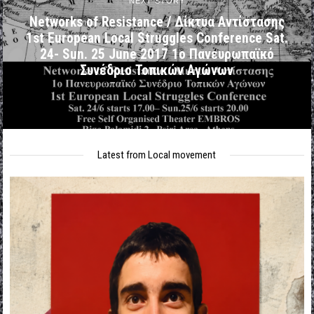
NEXT STORY
Networks of Resistance / Δίκτυα Αντίστασης
1st European Local Struggles Conference Sat.
24- Sun. 25 June 2017 1ο Πανευρωπαϊκό
Συνέδριο Τοπικών Αγώνων
Latest from Local movement