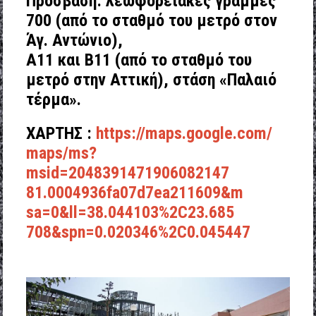
Πρόσβαση: λεωφορειακές γραμμές
700 (από το σταθμό του μετρό στον
Άγ. Αντώνιο),
Α11 και Β11 (από το σταθμό του
μετρό στην Αττική), στάση «Παλαιό
τέρμα».
ΧΑΡΤΗΣ :
https://maps.google.com/
maps/
ms?
msid=2048391471906082147
81.0004936fa07d7ea211609&m
sa=0&ll=38.044103%2C23.685
708&spn=0.020346%2C0.04544
7