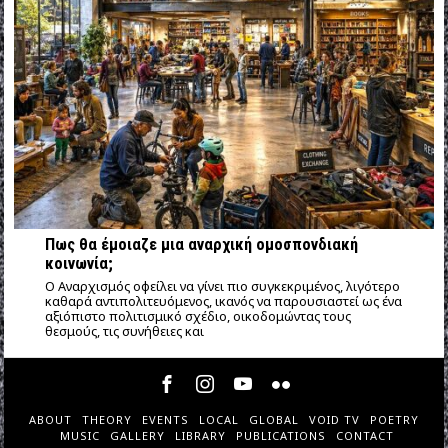
Πως θα έμοιαζε μια αναρχική ομοσπονδιακή
κοινωνία;
Ο Αναρχισμός οφείλει να γίνει πιο συγκεκριμένος, λιγότερο
καθαρά αντιπολιτευόμενος, ικανός να παρουσιαστεί ως ένα
αξιόπιστο πολιτισμικό σχέδιο, οικοδομώντας τους
θεσμούς, τις συνήθειες και
ABOUT
THEORY
EVENTS
LOCAL
GLOBAL
VOID TV
POETRY
MUSIC
GALLERY
LIBRARY
PUBLICATIONS
CONTACT