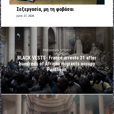
Σεξεργασία, μη τη φοβάσαι
June 27, 2026
PREVIOUS STORY
BLACK VESTS- France arrests 21 after
hundreds of African migrants occupy
Pantheon