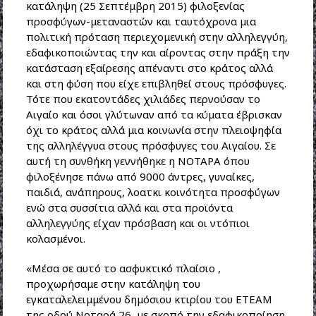
κατάληψη (25 Σεπτέμβρη 2015) φιλοξενίας
προσφύγων-μεταναστών και ταυτόχρονα μια
πολιτική πρόταση περιεχομενική στην αλληλεγγύη,
εδαφικοποιώντας την και αίροντας στην πράξη την
κατάσταση εξαίρεσης απέναντι στο κράτος αλλά
και στη φύση που είχε επιβληθεί στους πρόσφυγες.
Τότε που εκατοντάδες χιλιάδες περνούσαν το
Αιγαίο και όσοι γλύτωναν από τα κύματα έβρισκαν
όχι το κράτος αλλά μια κοινωνία στην πλειοψηφία
της αλληλέγγυα στους πρόσφυγες του Αιγαίου. Σε
αυτή τη συνθήκη γεννήθηκε η ΝΟΤΑΡΑ όπου
φιλοξένησε πάνω από 9000 άντρες, γυναίκες,
παιδιά, ανάπηρους, λοατκι κοινότητα προσφύγων
ενώ στα συσσίτια αλλά και στα προϊόντα
αλληλεγγύης είχαν πρόσβαση και οι ντόπιοι
κολασμένοι.
«Μέσα σε αυτό το ασφυκτικό πλαίσιο ,
προχωρήσαμε στην κατάληψη του
εγκαταλελειμμένου δημόσιου κτιρίου του ΕΤΕΑΜ
της οδού Νοταρά 26, με σκοπό την εδαφικοποίηση