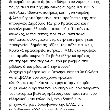
διακηρύσσει με στόμφο το δόγμα του νόμου και της
τάξης αλλά και της μηδενικής ανοχής. Και ενώ οι
καθολικές ιδιωτικοποιήσεις και η γενικευμένη
φιλελευθε
ροποίηση είναι στις προθέσεις της, στο
υπουργείο Δημόσιας Τάξης ο Κρατισμός και η
συγκέντρωση Εξουσίας περισσεύει. Τα πάντα,
Φυλακές, Μετανάστες, πολιτικοί αντίπαλοι,
κινήματα, συλλογικότητες, στην επιτήρηση του
Υπουργείου δημόσιας Τάξης. Τα υπόλοιπα, ΚΥΠ,
Κρατικά πρακτορεία ειδήσεων, ΜΜΕ στο γραφείο
του πρωθυπουργού. Το βαθύ ελληνικό κράτος
επιστρέφει στο παρελθόν του με βλέμμα στο
μέλλον, όπου μέσα από την στυγνή
διαχειρισιμότητα και κυβερνησιμότητα θα θελήσει
να επιβάλλει τον σύγχρονο κρατικό
ολοκληρωτισμό. Και για να μην υπάρχει καμία
αμφιβολία διόρισαν τον Χρυσοχοΐδη, τον άνθρωπο
του ιστορικά βαθέως κράτους, του προστάτη του
ελληνικού καπιταλισμού, τον ιδρυτή των
μηχανοκίνητων δολοφόνων της ΕΛΑΣ, της
επάνδρωσης αλλά και της διεύρυνσης της