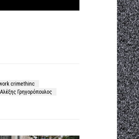
work crimethinc
Αλέξης Γρηγορόπουλος