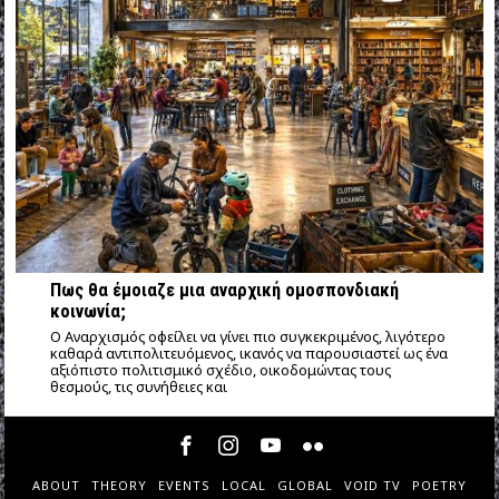
Πως θα έμοιαζε μια αναρχική ομοσπονδιακή
κοινωνία;
Ο Αναρχισμός οφείλει να γίνει πιο συγκεκριμένος, λιγότερο
καθαρά αντιπολιτευόμενος, ικανός να παρουσιαστεί ως ένα
αξιόπιστο πολιτισμικό σχέδιο, οικοδομώντας τους
θεσμούς, τις συνήθειες και
ABOUT
THEORY
EVENTS
LOCAL
GLOBAL
VOID TV
POETRY