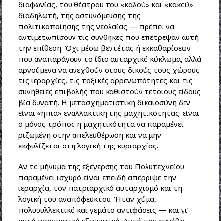
διαφωνίας, του θέατρου του «καλού» και «κακού»
διαδηλωτή, της αστυνόμευσης της
πολιτικοποίησης της νεολαίας — πρέπει να
αντιμετωπίσουν τις συνθήκες που επέτρεψαν αυτή
την επίθεση. Όχι μέσω βεντέτας ή εκκαθαρίσεων
που αναπαράγουν το ίδιο αυταρχικό κύκλωμα, αλλά
αρνούμενα να ανεχθούν στους δικούς τους χώρους
τις ιεραρχίες, τις τοξικές αρρενωπότητες και τις
συνήθειες επιβολής που καθιστούν τέτοιους είδους
βία δυνατή. Η μετασχηματιστική δικαιοσύνη δεν
είναι «ήπια» εναλλακτική της μαχητικότητας· είναι
ο μόνος τρόπος η μαχητικότητα να παραμένει
ριζωμένη στην απελευθέρωση και να μην
εκφυλίζεται στη λογική της κυριαρχίας.
Αν το μήνυμα της εξέγερσης του Πολυτεχνείου
παραμένει ισχυρό είναι επειδή απέρριψε την
ιεραρχία, τον πατριαρχικό αυταρχισμό και τη
λογική του αναπόφευκτου. Ήταν χύμα,
πολυσυλλεκτικό και γεμάτο αντιφάσεις — και γι’
αυτό πραγματικά εξεγερτικό. Αυτό που συνέβη