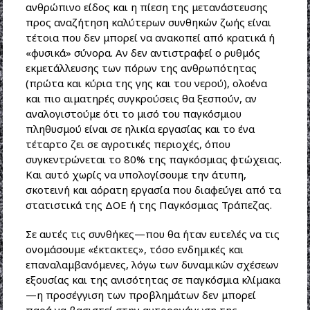
ανθρώπινο είδος και η πίεση της μετανάστευσης
προς αναζήτηση καλύτερων συνθηκών ζωής είναι
τέτοια που δεν μπορεί να ανακοπεί από κρατικά ή
«φυσικά» σύνορα. Αν δεν αντιστραφεί ο ρυθμός
εκμετάλλευσης των πόρων της ανθρωπότητας
(πρώτα και κύρια της γης και του νερού), ολοένα
και πιο αιματηρές συγκρούσεις θα ξεσπούν, αν
αναλογιστούμε ότι το μισό του παγκόσμιου
πληθυσμού είναι σε ηλικία εργασίας και το ένα
τέταρτο ζει σε αγροτικές περιοχές, όπου
συγκεντρώνεται το 80% της παγκόσμιας φτώχειας.
Και αυτό χωρίς να υπολογίσουμε την άτυπη,
σκοτεινή και αόρατη εργασία που διαφεύγει από τα
στατιστικά της ΔΟΕ ή της Παγκόσμιας Τράπεζας.
Σε αυτές τις συνθήκες—που θα ήταν ευτελές να τις
ονομάσουμε «έκτακτες», τόσο ενδημικές και
επαναλαμβανόμενες, λόγω των δυναμικών σχέσεων
εξουσίας και της ανισότητας σε παγκόσμια κλίμακα
—η προσέγγιση των προβλημάτων δεν μπορεί
παρά να βασιστεί στην αυτοοργάνωση της