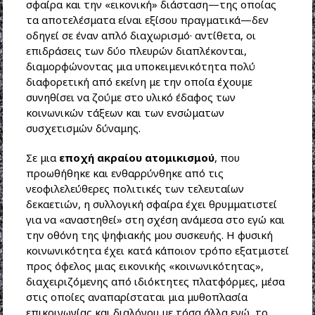
σφαίρα και την «εικονική» διάσταση—της οποίας
τα αποτελέσματα είναι εξίσου πραγματικά—δεν
οδηγεί σε έναν απλό διαχωρισμό· αντίθετα, οι
επιδράσεις των δύο πλευρών διαπλέκονται,
διαμορφώνοντας μια υποκειμενικότητα πολύ
διαφορετική από εκείνη με την οποία έχουμε
συνηθίσει να ζούμε στο υλικό έδαφος των
κοινωνικών τάξεων και των ενσώματων
συσχετισμών δύναμης.
Σε μια
εποχή ακραίου ατομικισμού
, που
προωθήθηκε και ενθαρρύνθηκε από τις
νεοφιλελεύθερες πολιτικές των τελευταίων
δεκαετιών, η συλλογική σφαίρα έχει θρυμματιστεί
για να «αναστηθεί» στη σχέση ανάμεσα στο εγώ και
την οθόνη της ψηφιακής μου συσκευής. Η φυσική
κοινωνικότητα έχει κατά κάποιον τρόπο εξατμιστεί
προς όφελος μιας εικονικής «κοινωνικότητας»,
διαχειριζόμενης από ιδιόκτητες πλατφόρμες, μέσα
στις οποίες αναπαρίσταται μια μυθοπλασία
επικοινωνίας και διαλόγου με τόσα άλλα εγώ, το