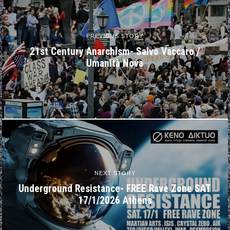
PREVIOUS STORY
21st Century Anarchism- Salvo Vaccaro /
Umanità Nova
NEXT STORY
Underground Resistance- FREE Rave Zone SAT
17/1/2026 Athens