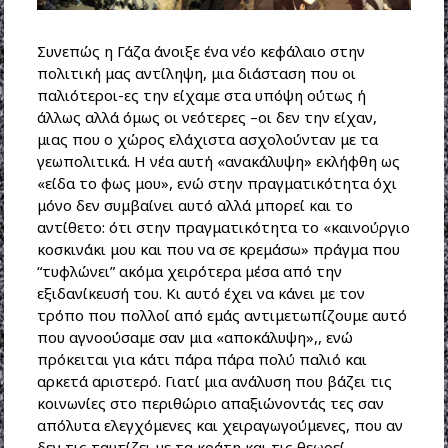
Συνεπώς η Γάζα άνοιξε ένα νέο κεφάλαιο στην
πολιτική μας αντίληψη, μια διάσταση που οι
παλιότεροι-ες την είχαμε στα υπόψη ούτως ή
άλλως αλλά όμως οι νεότερες –οι δεν την είχαν,
μιας που ο χώρος ελάχιστα ασχολούνταν με τα
γεωπολιτικά. Η νέα αυτή «ανακάλυψη» εκλήφθη ως
«είδα το φως μου», ενώ στην πραγματικότητα όχι
μόνο δεν συμβαίνει αυτό αλλά μπορεί και το
αντίθετο: ότι στην πραγματικότητα το «καινούργιο
κοσκινάκι μου και που να σε κρεμάσω» πράγμα που
“τυφλώνει” ακόμα χειρότερα μέσα από την
εξιδανίκευσή του. Κι αυτό έχει να κάνει με τον
τρόπο που πολλοί από εμάς αντιμετωπίζουμε αυτό
που αγνοούσαμε σαν μια «αποκάλυψη»,, ενώ
πρόκειται για κάτι πάρα πάρα πολύ παλιό και
αρκετά αριστερό. Γιατί μια ανάλυση που βάζει τις
κοινωνίες στο περιθώριο απαξιώνοντάς τες σαν
απόλυτα ελεγχόμενες και χειραγωγούμενες, που αν
δεν τις ταυτίζει με τα κράτη και τις θεωρεί