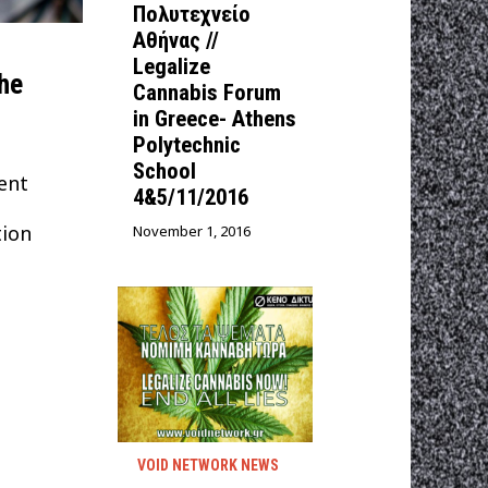
Πολυτεχνείο
Αθήνας //
Legalize
he
Cannabis Forum
in Greece- Athens
Polytechnic
School
ent
4&5/11/2016
tion
November 1, 2016
VOID NETWORK NEWS