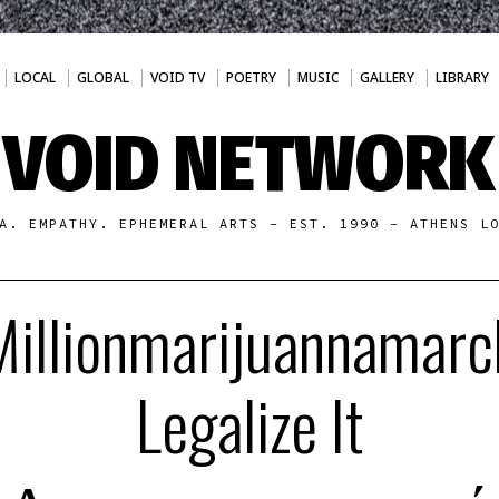
LOCAL
GLOBAL
VOID TV
POETRY
MUSIC
GALLERY
LIBRARY
VOID NETWORK
A. EMPATHY. EPHEMERAL ARTS - EST. 1990 - ATHENS L
Millionmarijuannamarc
Legalize It