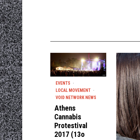
EVENTS
·
LOCAL MOVEMENT
·
VOID NETWORK NEWS
Athens
Cannabis
Protestival
2017 (13ο