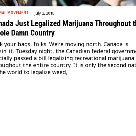
July 2, 2018
BAL MOVEMENT
nada Just Legalized Marijuana Throughout t
ole Damn Country
k your bags, folks. We’re moving north. Canada is
zin’ it. Tuesday night, the Canadian federal governm
icially passed a bill legalizing recreational marijuana
oughout the entire country. It is only the second na
the world to legalize weed,