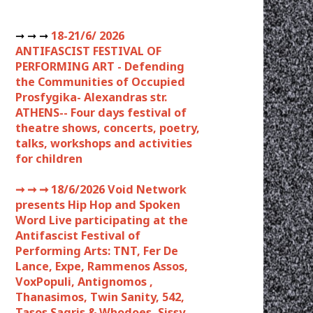
➞ ➞ ➞
18-21/6/ 2026
ANTIFASCIST FESTIVAL OF
PERFORMING ART - Defending
the Communities of Occupied
Prosfygika- Alexandras str.
ATHENS-- Four days festival of
theatre shows, concerts, poetry,
talks, workshops and activities
for children
➞ ➞ ➞
18/6/2026 Void Network
presents Hip Hop and Spoken
Word Live participating at the
Antifascist Festival of
Performing Arts: TNT, Fer De
Lance, Expe, Rammenos Assos,
VoxPopuli, Antignomos ,
Thanasimos, Twin Sanity, 542,
Tasos Sagris & Whodoes, Sissy