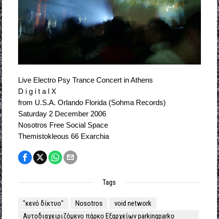
Live Electro Psy Trance Concert in Athens
D i g i t a l X
from U.S.A. Orlando Florida (Sohma Records)
Saturday 2 December 2006
Nosotros Free Social Space
Themistokleous 66 Exarchia
Tags
"κενό δίκτυο"
Nosotros
void network
Αυτοδιαχειριζόμενο πάρκο Εξαρχείων parkingparko