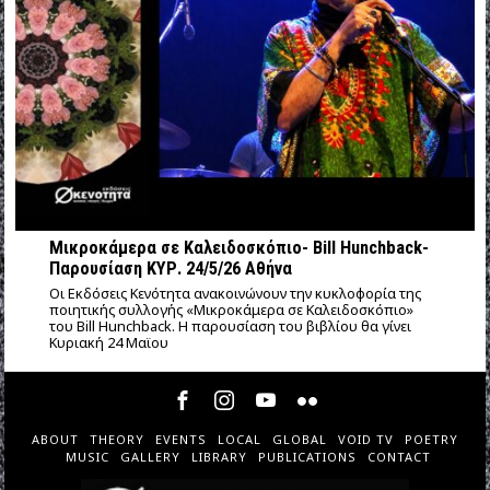
Μικροκάμερα σε Καλειδοσκόπιο- Bill Hunchback-
Παρουσίαση ΚΥΡ. 24/5/26 Αθήνα
Οι Εκδόσεις Κενότητα ανακοινώνουν την κυκλοφορία της
ποιητικής συλλογής «Μικροκάμερα σε Καλειδοσκόπιο»
του Bill Hunchback. Η παρουσίαση του βιβλίου θα γίνει
Κυριακή 24 Μαϊου
ABOUT
THEORY
EVENTS
LOCAL
GLOBAL
VOID TV
POETRY
MUSIC
GALLERY
LIBRARY
PUBLICATIONS
CONTACT