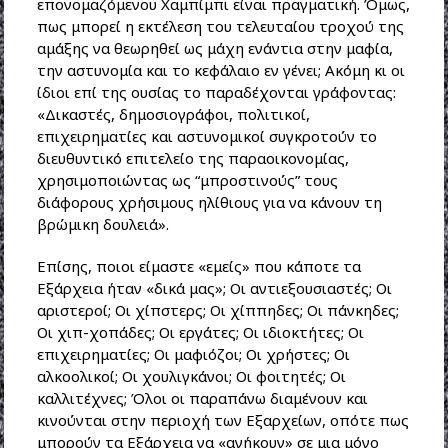
επονομαζόμενου Χαμπίμπι είναι πραγματική. Όμως,
πως μπορεί η εκτέλεση του τελευταίου τροχού της
αμάξης να θεωρηθεί ως μάχη ενάντια στην μαφία,
την αστυνομία και το κεφάλαιο εν γένει; Ακόμη κι οι
ίδιοι επί της ουσίας το παραδέχονται γράφοντας:
«Δικαστές, δημοσιογράφοι, πολιτικοί,
επιχειρηματίες και αστυνομικοί συγκροτούν το
διευθυντικό επιτελείο της παραοικονομίας,
χρησιμοποιώντας ως “μπροστινούς” τους
διάφορους χρήσιμους ηλίθιους για να κάνουν τη
βρώμικη δουλειά».
Επίσης, ποιοι είμαστε «εμείς» που κάποτε τα
Εξάρχεια ήταν «δικά μας»; Οι αντιεξουσιαστές; Οι
αριστεροί; Οι χίπστερς; Οι χίππηδες; Οι πάνκηδες;
Οι χιπ-χοπάδες; Οι εργάτες; Οι ιδιοκτήτες; Οι
επιχειρηματίες; Οι μαφιόζοι; Οι χρήστες; Οι
αλκοολικοί; Οι χουλιγκάνοι; Οι φοιτητές; Οι
καλλιτέχνες; Όλοι οι παραπάνω διαμένουν και
κινούνται στην περιοχή των Εξαρχείων, οπότε πως
μπορούν τα Εξάρχεια να «ανήκουν» σε μια μόνο