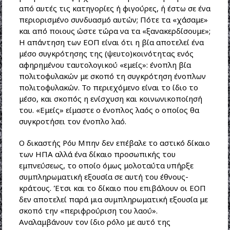
από αυτές τις κατηγορίες ή φιγούρες, ή έστω σε ένα
περιορισμένο συνδυασμό αυτών; Πότε τα «χάσαμε»
και από ποιους ώστε τώρα να τα «ξανακερδίσουμε»;
Η απάντηση των ΕΟΠ είναι ότι η βία αποτελεί ένα
μέσο συγκρότησης της (ψευτο)κοινότητας ενός
αφηρημένου ταυτολογικού «εμείς»: ένοπλη βία
πολιτοφυλακών με σκοπό τη συγκρότηση ένοπλων
πολιτοφυλακών. Το περιεχόμενο είναι το ίδιο το
μέσο, και σκοπός η ενίσχυση και κοινωνικοποίησή
του. «Εμείς» είμαστε ο ένοπλος λαός ο οποίος θα
συγκροτήσει τον ένοπλο λαό.
Ο δικαστής Ρόυ Μπην δεν επέβαλε το αστικό δίκαιο
των ΗΠΑ αλλά ένα δίκαιο προσωπικής του
εμπνεύσεως, το οποίο όμως μολοταύτα υπήρξε
συμπληρωματική εξουσία σε αυτή του έθνους-
κράτους. Έτσι και το δίκαιο που επιβάλουν οι ΕΟΠ
δεν αποτελεί παρά μια συμπληρωματική εξουσία με
σκοπό την «περιφρούριση του λαού».
Αναλαμβάνουν τον ίδιο ρόλο με αυτό της