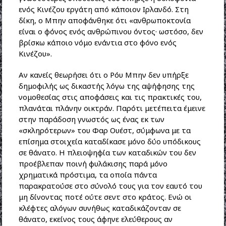
ενός Κινέζου εργάτη από κάποιον Ιρλανδό. Στη
δίκη, ο Μπην αποφάνθηκε ότι «ανθρωποκτονία
είναι ο φόνος ενός ανθρώπινου όντος· ωστόσο, δεν
βρίσκω κάποιο νόμο ενάντια στο φόνο ενός
Κινέζου».
Αν κανείς θεωρήσει ότι ο Ρόυ Μπην δεν υπήρξε
δημοφιλής ως δικαστής λόγω της αψήφησης της
νομοθεσίας στις αποφάσεις και τις πρακτικές του,
πλανάται πλάνην οικτράν. Παρότι μετέπειτα έμεινε
στην παράδοση γνωστός ως ένας εκ των
«σκληρότερων» του Φαρ Ουέστ, σύμφωνα με τα
επίσημα στοιχεία καταδίκασε μόνο δύο υπόδικους
σε θάνατο. Η πλειοψηφία των καταδικών του δεν
προέβλεπαν ποινή φυλάκισης παρά μόνο
χρηματικά πρόστιμα, τα οποία πάντα
παρακρατούσε στο σύνολό τους για τον εαυτό του
μη δίνοντας ποτέ ούτε σεντ στο κράτος. Ενώ οι
κλέφτες αλόγων συνήθως καταδικάζονταν σε
θάνατο, εκείνος τους άφηνε ελεύθερους αν