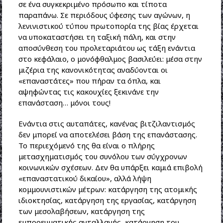
σε ένα συγκεκριμένο πρόσωπο και τίποτα
παραπάνω. Σε περιόδους ύφεσης των αγώνων, η
λενινιστικού τύπου πρωτοπορία της βίας έρχεται
να υποκαταστήσει τη ταξική πάλη, και στην
αποσύνθεση του προλεταριάτου ως τάξη ενάντια
στο κεφάλαιο, ο μονόφθαλμος βασιλεύει: μέσα στην
μιζέρια της κανονικότητας αναδύονται οι
«επαναστάτες» που πήραν τα όπλα, και
αψηφώντας τις κακουχίες ξεκινάνε την
επανάσταση… μόνοι τους!
Ενάντια στις αυταπάτες, κανένας βιτζιλαντισμός
δεν μπορεί να αποτελέσει βάση της επανάστασης.
Το περιεχόμενό της θα είναι ο πλήρης
μετασχηματισμός του συνόλου των σύγχρονων
κοινωνικών σχέσεων. Δεν θα υπάρξει καμιά επιβολή
«επαναστατικού δικαίου», αλλά λήψη
κομμουνιστικών μέτρων: κατάργηση της ατομικής
ιδιοκτησίας, κατάργηση της εργασίας, κατάργηση
των μεσολαβήσεων, κατάργηση της
εμπορευματικής ανταλλαγής, κατάργηση του