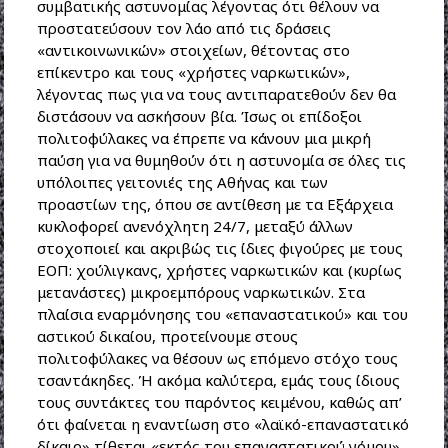
συμβατικής αστυνομίας λέγοντας ότι θέλουν να
προστατεύσουν τον λάο από τις δράσεις
«αντικοινωνικών» στοιχείων, θέτοντας στο
επίκεντρο και τους «χρήστες ναρκωτικών»,
λέγοντας πως για να τους αντιπαρατεθούν δεν θα
διστάσουν να ασκήσουν βία. Ίσως οι επίδοξοι
πολιτοφύλακες να έπρεπε να κάνουν μια μικρή
παύση για να θυμηθούν ότι η αστυνομία σε όλες τις
υπόλοιπες γειτονιές της Αθήνας και των
προαστίων της, όπου σε αντίθεση με τα Εξάρχεια
κυκλοφορεί ανενόχλητη 24/7, μεταξύ άλλων
στοχοποιεί και ακριβώς τις ίδιες φιγούρες με τους
ΕΟΠ: χούλιγκανς, χρήστες ναρκωτικών και (κυρίως
μετανάστες) μικροεμπόρους ναρκωτικών. Στα
πλαίσια εναρμόνησης του «επαναστατικού» και του
αστικού δικαίου, προτείνουμε στους
πολιτοφύλακες να θέσουν ως επόμενο στόχο τους
τσαντάκηδες. Ή ακόμα καλύτερα, εμάς τους ίδιους
τους συντάκτες του παρόντος κειμένου, καθώς απ’
ότι φαίνεται η εναντίωση στο «λαϊκό-επαναστατικό
δίκαιο» τίθεται «εκτός του επαναστατικού νόμου»,