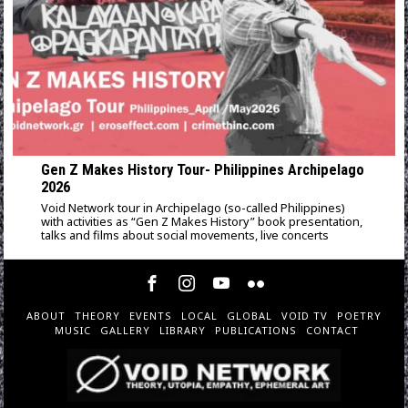
Gen Z Makes History Tour- Philippines Archipelago
2026
Void Network tour in Archipelago (so-called Philippines)
with activities as “Gen Z Makes History” book presentation,
talks and films about social movements, live concerts
ABOUT
THEORY
EVENTS
LOCAL
GLOBAL
VOID TV
POETRY
MUSIC
GALLERY
LIBRARY
PUBLICATIONS
CONTACT