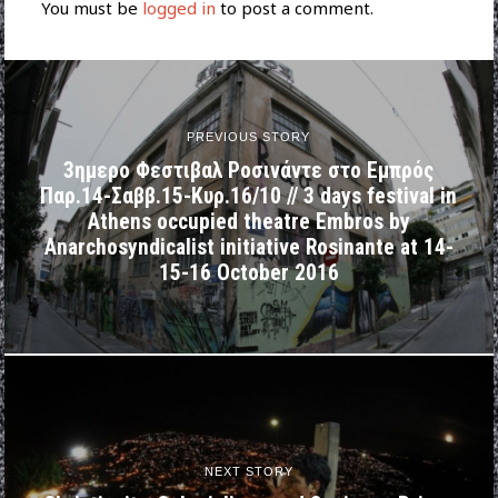
You must be
logged in
to post a comment.
PREVIOUS STORY
3ημερο Φεστιβαλ Ροσινάντε στο Εμπρός
Παρ.14-Σαββ.15-Κυρ.16/10 // 3 days festival in
Athens occupied theatre Embros by
Anarchosyndicalist initiative Rosinante at 14-
15-16 October 2016
NEXT STORY