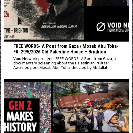
FREE WORDS- A Poet from Gaza / Mosab Abu Toha-
FR. 29/5/2026 Old Palestine House – Brighton
Void Network presents FREE WORDS- A Poet from Gaza, a
documentary screening about the Palestinian Pulitzer
Awarded poet Mosab Abu Toha, directed by Abdullah