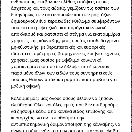
ανθρώπους, επιβάλουν ηλίθιες απόψεις στους
άσχετους και τους αδαείς, γεμίζουν τις τσέπες των
δικηγόρων, των αστυνομικών και των μαφιόζων,
δημιουργούν ένα τερατώδες κύκλωμα συμφερόντων
που καταστρέφει ζωές και παράγει κοινωνικό
αποκλεισμό και ρατσιστικό στίγμα για εκατομμύρια
χρήστες της κάνναβης, μιας ουσίας αποδεδειγμένα
μη-εθιστικής, με θεραπευτικές και ευφορικές
ιδιότητες, αμέτρητες βιομηχανικές και βιοτεχνικές
χρήσεις, μιας ουσίας με ωφέλιμα κοινωνικά
χαρακτηριστικά που δεν έβλαψε ποτέ κανέναν
παρά μόνο όλων των ειδών τους συντηρητικούς
που μας θέλουν υπάκουα ρομπότ και πρόβατα για
μαζική σφαγή.
Καλούμε μαζί μας όλους όσους θέλουν να ζήσουν
ελεύθεροι! Όλοι και όλες εμείς που δεν επιθυμούμε
να ζήσουμε κάτω από κανένα είδος επιβολής και
κυριαρχίας, να αντισταθούμε στην
αντιεπιστημονική δαιμονοποίηση της κάνναβης, να
αγωνιστούμε ενάντια στην ρατσιστική ναρκωφοβία,