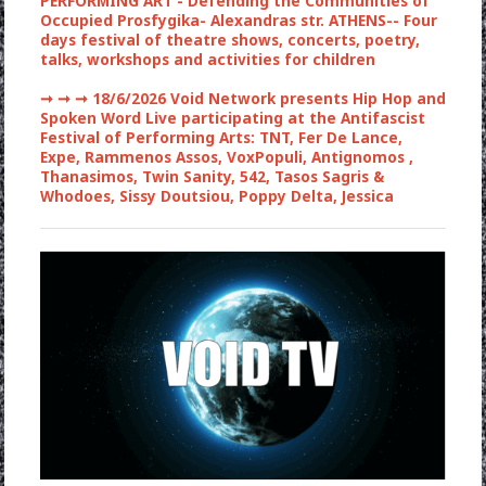
PERFORMING ART - Defending the Communities of
Occupied Prosfygika- Alexandras str. ATHENS-- Four
days festival of theatre shows, concerts, poetry,
talks, workshops and activities for children
➞ ➞ ➞
18/6/2026 Void Network presents Hip Hop and
Spoken Word Live participating at the Antifascist
Festival of Performing Arts: TNT, Fer De Lance,
Expe, Rammenos Assos, VoxPopuli, Antignomos ,
Thanasimos, Twin Sanity, 542, Tasos Sagris &
Whodoes, Sissy Doutsiou, Poppy Delta, Jessica