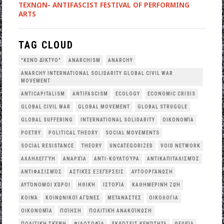
ΤΕΧΝΩΝ- ANTIFASCIST FESTIVAL OF PERFORMING
ARTS
TAG CLOUD
"ΚΕΝΌ ΔΊΚΤΥΟ"
ANARCHISM
ANARCHY
ANARCHY INTERNATIONAL SOLIDARITY GLOBAL CIVIL WAR
MOVEMENT
ANTICAPITALISM
ANTIFASCISM
ECOLOGY
ECONOMIC CRISIS
GLOBAL CIVIL WAR
GLOBAL MOVEMENT
GLOBAL STRUGGLE
GLOBAL SUFFERING
INTERNATIONAL SOLIDARITY
OΙΚΟΝΟΜΊΑ
POETRY
POLITICAL THEORY
SOCIAL MOVEMENTS
SOCIAL RESISTANCE
THEORY
UNCATEGORIZED
VOID NETWORK
ΑΛΛΗΛΕΓΓΎΗ
ΑΝΑΡΧΊΑ
ΑΝΤΙ-ΚΟΥΛΤΟΎΡΑ
ΑΝΤΙΚΑΠΙΤΑΛΙΣΜΌΣ
ΑΝΤΙΦΑΣΙΣΜΌΣ
ΑΣΤΙΚΈΣ ΕΞΕΓΈΡΣΕΙΣ
ΑΥΤΟΟΡΓΆΝΩΣΗ
ΑΥΤΌΝΟΜΟΙ ΧΏΡΟΙ
ΗΘΙΚΉ
ΙΣΤΟΡΊΑ
ΚΑΘΗΜΕΡΙΝΉ ΖΩΉ
ΚΟΙΝΆ
ΚΟΙΝΩΝΙΚΟΊ ΑΓΏΝΕΣ
ΜΕΤΑΝΆΣΤΕΣ
ΟΙΚΟΛΟΓΙΑ
ΟΙΚΟΝΟΜΊΑ
ΠΟΊΗΣΗ
ΠΟΛΙΤΙΚΉ ΑΝΑΚΟΊΝΩΣΗ
ΠΟΛΙΤΙΚΉ ΣΚΈΨΗ
ΦΙΛΟΣΟΦΊΑ
ΕΚΔΌΣΕΙΣ ΚΕΝΌΤΗΤΑ
ΘΕΩΡΊΑ