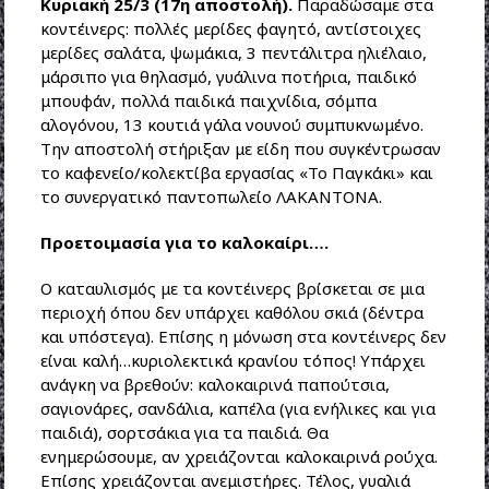
Κυριακή 25/3 (17η αποστολή).
Παραδώσαμε στα
κοντέινερς: πολλές μερίδες φαγητό, αντίστοιχες
μερίδες σαλάτα, ψωμάκια, 3 πεντάλιτρα ηλιέλαιο,
μάρσιπο για θηλασμό, γυάλινα ποτήρια, παιδικό
μπουφάν, πολλά παιδικά παιχνίδια, σόμπα
αλογόνου, 13 κουτιά γάλα νουνού συμπυκνωμένο.
Την αποστολή στήριξαν με είδη που συγκέντρωσαν
το καφενείο/κολεκτίβα εργασίας «Το Παγκάκι» και
το συνεργατικό παντοπωλείο ΛΑΚΑΝΤΟΝΑ.
Προετοιμασία για το καλoκαίρι….
Ο καταυλισμός με τα κοντέινερς βρίσκεται σε μια
περιοχή όπου δεν υπάρχει καθόλου σκιά (δέντρα
και υπόστεγα). Επίσης η μόνωση στα κοντέινερς δεν
είναι καλή…κυριολεκτικά κρανίου τόπος! Υπάρχει
ανάγκη να βρεθούν: καλοκαιρινά παπούτσια,
σαγιονάρες, σανδάλια, καπέλα (για ενήλικες και για
παιδιά), σορτσάκια για τα παιδιά. Θα
ενημερώσουμε, αν χρειάζονται καλοκαιρινά ρούχα.
Επίσης χρειάζονται ανεμιστήρες. Τέλος, γυαλιά