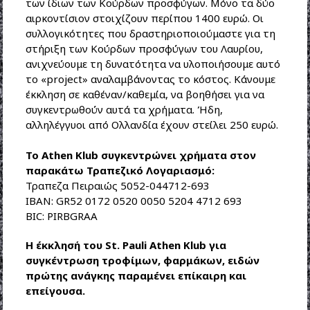
των ίδιων των Κούρδων προσφύγων. Μόνο τα δύο
αιρκοντίσιον στοιχίζουν περίπου 1400 ευρώ. Οι
συλλογικότητες που δραστηριοποιούμαστε για τη
στήριξη των Κούρδων προσφύγων του Λαυρίου,
ανιχνεύουμε τη δυνατότητα να υλοποιήσουμε αυτό
το «project» αναλαμβάνοντας το κόστος. Κάνουμε
έκκληση σε καθέναν/καθεμία, να βοηθήσει για να
συγκεντρωθούν αυτά τα χρήματα. Ήδη,
αλληλέγγυοι από Ολλανδία έχουν στείλει 250 ευρώ.
Το Athen Klub συγκεντρώνει χρήματα στον
παρακάτω Τραπεζικό Λογαριασμό:
Τραπεζα Πειραιώς 5052-044712-693
IBAN: GR52 0172 0520 0050 5204 4712 693
BIC: PIRBGRAA
Η έκκλησή του St. Pauli Athen Klub για
συγκέντρωση τροφίμων, φαρμάκων, ειδών
πρώτης ανάγκης παραμένει επίκαιρη και
επείγουσα.