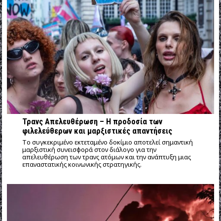
Τρανς Απελευθέρωση – Η προδοσία των
φιλελεύθερων και μαρξιστικές απαντήσεις
Tο συγκεκριμένο εκτεταμένο δοκίμιο αποτελεί σημαντική
μαρξιστική συνεισφορά στον διάλογο για την
απελευθέρωση των τρανς ατόμων και την ανάπτυξη μιας
επαναστατικής κοινωνικής στρατηγικής.