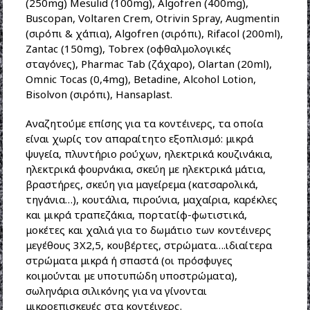
(250mg) Mesulid (100mg), Algofren (400mg),
Buscopan, Voltaren Crem, Otrivin Spray, Augmentin
(σιρόπι & χάπια), Algofren (σιρόπι), Rifacol (200ml),
Zantac (150mg), Tobrex (οφθαλμολογικές
σταγόνες), Pharmac Tab (ζάχαρο), Olartan (20ml),
Omnic Tocas (0,4mg), Betadine, Alcohol Lotion,
Bisolvon (σιρόπι), Hansaplast.
Αναζητούμε επίσης για τα κοντέινερς, τα οποία
είναι χωρίς τον απαραίτητο εξοπλισμό: μικρά
ψυγεία, πλυντήριο ρούχων, ηλεκτρικά κουζινάκια,
ηλεκτρικά φουρνάκια, σκεύη με ηλεκτρικά μάτια,
βραστήρες, σκεύη για μαγείρεμα (κατσαρολικά,
τηγάνια…), κουτάλια, πιρούνια, μαχαίρια, καρέκλες
και μικρά τραπεζάκια, πορτατίφ-φωτιστικά,
μοκέτες και χαλιά για το δωμάτιο των κοντέινερς
μεγέθους 3Χ2,5, κουβέρτες, στρώματα….ιδιαίτερα
στρώματα μικρά ή σπαστά (οι πρόσφυγες
κοιμούνται με υποτυπώδη υποστρώματα),
σωληνάρια σιλικόνης για να γίνονται
μικροεπισκευές στα κοντέινερς.