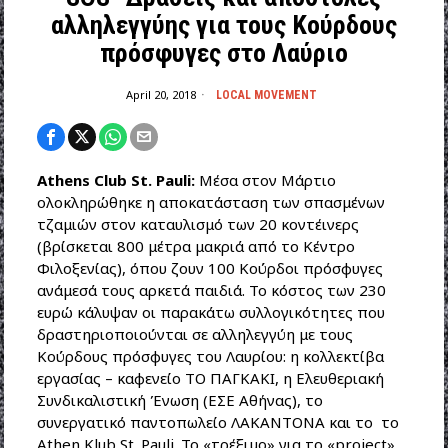
αλληλεγγύης για τους Κούρδους
πρόσφυγες στο Λαύριο
April 20, 2018
LOCAL MOVEMENT
Athens Club St. Pauli:
Μέσα στον Μάρτιο
ολοκληρώθηκε η αποκατάσταση των σπασμένων
τζαμιών στον καταυλισμό των 20 κοντέινερς
(βρίσκεται 800 μέτρα μακριά από το Κέντρο
Φιλοξενίας), όπου ζουν 100 Κούρδοι πρόσφυγες
ανάμεσά τους αρκετά παιδιά. Το κόστος των 230
ευρώ κάλυψαν οι παρακάτω συλλογικότητες που
δραστηριοποιούνται σε αλληλεγγύη με τους
Κούρδους πρόσφυγες του Λαυρίου: η κολλεκτίβα
εργασίας – καφενείο ΤΟ ΠΑΓΚΑΚΙ, η Ελευθεριακή
Συνδικαλιστική Ένωση (ΕΣΕ Αθήνας), το
συνεργατικό παντοπωλείο ΛΑΚΑΝΤΟΝΑ και το το
Athen Klub St. Pauli. Το «τρέξιμο» για το «project»