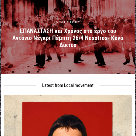
NEXT STORY
ΕΠΑΝΑΣΤΑΣΗ και Χρόνος στο έργο του
Αντόνιο Νέγκρι Πέμπτη 26/4 Nosotros- Κενό
Δίκτυο
Latest from Local movement