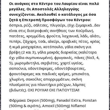
Οι ανάγκες στο Κέντρο του Λαυρίου είναι πολύ
μεγάλες. Οι Αποστολές Αλληλεγγύης
συνεχίζονται. Ακολουθεί ο κατάλογος με όσα
ζητά η Επιτροπή Προσφύγων του Κέντρου:
όσπρια, ρύζι, σάλτσες, πλιγούρι, (όχι ζυμαρικά…δεν
είναι στις διατροφικές συνήθειες των Κούρδων),
πατάτες, κρεμμύδια, φρούτα, λαχανικά, λάδι, αλάτι,
πιπέρι, ζάχαρη, τσάι, αλεύρι, αραβικές πίτες, κρέας
ή κιμά μοσχαρίσιο, κοτόπουλο, γάλα σκόνη για
βρέφη (2 και 3), γάλα μακράς διαρκείας (καλύτερα
όχι γάλα συμπυκνωμένο), φρυγανιές, πάνες (Νο3, 4,
5), μωρομάντηλα, σερβιέτες, χαρτί υγείας,
σαπούνια, οδοντόκρεμες, οδοντόβουρτσες,
φρουτόκρεμες και παιδικές κρέμες, μπισκότα,
χλωρίνη, σακούλες απορριμμάτων, σκόνη
πλυσίματος για πλυντήριο ρόύχων, λάμπες
(βιδωτές). ΟΧΙ ΡΟΥΧΑ!! ΟΧΙ ΠΑΠΟΥΤΣΙΑ!!
Φάρμακα: Depon (500mg), Panadol Extra, Ponstan
(500mg & σιρόπι), Amoxil (500mg) Niflamol