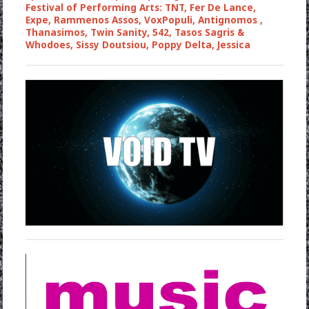
Festival of Performing Arts: TNT, Fer De Lance,
Expe, Rammenos Assos, VoxPopuli, Antignomos ,
Thanasimos, Twin Sanity, 542, Tasos Sagris &
Whodoes, Sissy Doutsiou, Poppy Delta, Jessica