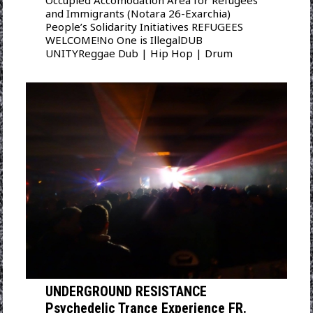
Occupied Accomodation Area for Refugees
and Immigrants (Notara 26-Exarchia)
People’s Solidarity Initiatives REFUGEES
WELCOME!No One is IllegalDUB
UNITYReggae Dub | Hip Hop | Drum
UNDERGROUND RESISTANCE
Psychedelic Trance Experience FR.