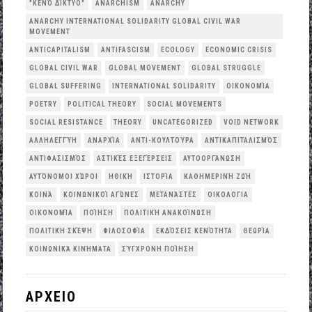
"ΚΕΝΌ ΔΊΚΤΥΟ"
ANARCHISM
ANARCHY
ANARCHY INTERNATIONAL SOLIDARITY GLOBAL CIVIL WAR
MOVEMENT
ANTICAPITALISM
ANTIFASCISM
ECOLOGY
ECONOMIC CRISIS
GLOBAL CIVIL WAR
GLOBAL MOVEMENT
GLOBAL STRUGGLE
GLOBAL SUFFERING
INTERNATIONAL SOLIDARITY
OΙΚΟΝΟΜΊΑ
POETRY
POLITICAL THEORY
SOCIAL MOVEMENTS
SOCIAL RESISTANCE
THEORY
UNCATEGORIZED
VOID NETWORK
ΑΛΛΗΛΕΓΓΎΗ
ΑΝΑΡΧΊΑ
ΑΝΤΙ-ΚΟΥΛΤΟΎΡΑ
ΑΝΤΙΚΑΠΙΤΑΛΙΣΜΌΣ
ΑΝΤΙΦΑΣΙΣΜΌΣ
ΑΣΤΙΚΈΣ ΕΞΕΓΈΡΣΕΙΣ
ΑΥΤΟΟΡΓΆΝΩΣΗ
ΑΥΤΌΝΟΜΟΙ ΧΏΡΟΙ
ΗΘΙΚΉ
ΙΣΤΟΡΊΑ
ΚΑΘΗΜΕΡΙΝΉ ΖΩΉ
ΚΟΙΝΆ
ΚΟΙΝΩΝΙΚΟΊ ΑΓΏΝΕΣ
ΜΕΤΑΝΆΣΤΕΣ
ΟΙΚΟΛΟΓΙΑ
ΟΙΚΟΝΟΜΊΑ
ΠΟΊΗΣΗ
ΠΟΛΙΤΙΚΉ ΑΝΑΚΟΊΝΩΣΗ
ΠΟΛΙΤΙΚΉ ΣΚΈΨΗ
ΦΙΛΟΣΟΦΊΑ
ΕΚΔΌΣΕΙΣ ΚΕΝΌΤΗΤΑ
ΘΕΩΡΊΑ
ΚΟΙΝΩΝΙΚΆ ΚΙΝΉΜΑΤΑ
ΣΎΓΧΡΟΝΗ ΠΟΊΗΣΗ
ΑΡΧΕΙΟ