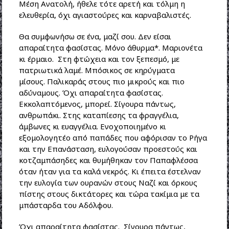
Μέση Ανατολή, ήθελε τότε αρετή και τόλμη η
ελευθερία, όχι αγιαστούρες και καρναβαλιστές.
Θα συμφωνήσω σε ένα, μαζί σου. Δεν είσαι
απαραίτητα φασίστας. Μόνο άθυρμα*. Μαριονέτα
κι έρμαιο. Στη φτώχεια και τον ξεπεσμό, με
πατριωτικά λαμέ. Μπόσικος σε κηρύγματα
μίσους. Παλικαράς στους πιο μικρούς και πιο
αδύναμους. Όχι απαραίτητα φασίστας.
Εκκολαπτόμενος, μπορεί. Σίγουρα πάντως,
ανθρωπάκι. Στης καταπίεσης τα φραγγέλια,
άμβωνες κι ευαγγέλια. Ενοχοποιημένο κι
εξομολογητέο από παπάδες που αφόρισαν το Ρήγα
και την Επανάσταση, ευλογούσαν προεστούς και
κοτζαμπάσηδες και θυμήθηκαν τον Παπαφλέσσα
όταν ήταν για τα καλά νεκρός. Κι έπειτα έστελναν
την ευλογία των ουρανών στους Ναζί και όρκους
πίστης στους δικτάτορες και τώρα τακίμια με τα
μπάσταρδα του Αδόλφου.
Όχι απαραίτητα φασίστας.
Σίγουρα πάντως,