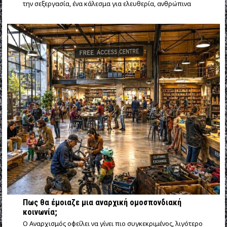
την σεξεργασία, ένα κάλεσμα για ελευθερία, ανθρώπινα
Πως θα έμοιαζε μια αναρχική ομοσπονδιακή
κοινωνία;
Ο Αναρχισμός οφείλει να γίνει πιο συγκεκριμένος, λιγότερο