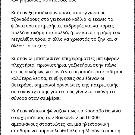
Κι όταν ξεμπούκαραν ορδές από εγχώριους
τζογαδόρους στο γειτονικό καζίνο κι έκανες τα
ψώνια σου σε ημερήσιες εκδρομές για να πάρεις
πολλά κι ακόμη πιο πολλά, ήταν κατά τη ρήση του
Μεγαλέξαντρου, σ’ άλλο να χρωστάς το ζην και σ’
άλλον το ευ ζην;
Κι όταν οι μπατριώτες επιχειρηματίες μετέφεραν
πλεχτήρια, πριονιστήρια, γαζωτήρια στην πάνω,
εκτός συνόρων, γειτονιά για περισσότερα κέρδη και
καλύτερα λεφτά, τί εξηγήσεις σου έδιναν οι
βετεράνοι σημερινοί οργανωτές της πατριωτικής
σου αγανάχτησης για το πώς γίνονται σκόνη τα
σύνορα όταν συμφέρει;
Κι όταν κάποιοι φώναζαν πως το Κόσσοβο θα γίνει
ο αρχιμπάτσος των Βαλκανίων με 10.000
αμερικάνους στρατιώτες και μια ηλεκτρονική
υποδομή να παρακολουθεί όλη τη Μεσόγειο και τη