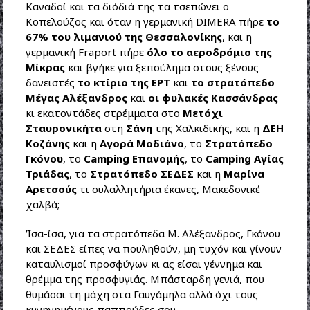
Καναδοί και τα διόδιά της τα τσεπώνει ο
Κοπελούζος και όταν η γερμανική DIMERA πήρε
το
67% του λιμανιού της Θεσσαλονίκης
, και η
γερμανική Fraport πήρε
όλο το αεροδρόμιο της
Μίκρας
και βγήκε για ξεπούλημα στους ξένους
δανειστές
το κτίριο της ΕΡΤ
και
το στρατόπεδο
Μέγας Αλέξανδρος
και
οι φυλακές Κασσάνδρας
κι εκατοντάδες στρέμματα στο
Μετόχι
Σταυρονικήτα
στη
Σάνη
της Χαλκιδικής, και η
ΔΕΗ
Κοζάνης
και η
Αγορά Μοδιάνο
, το
Στρατόπεδο
Γκόνου
, το
Camping Επανομής
, το
Camping Αγίας
Τριάδας
, το
Στρατόπεδο ΣΕΔΕΣ
και η
Μαρίνα
Αρετσούς
τι συλαλλητήρια έκανες, Μακεδονικέ
χαλβά;
Ίσα-ίσα, για τα στρατόπεδα Μ. Αλέξανδρος, Γκόνου
και ΣΕΔΕΣ είπες να πουληθούν, μη τυχόν και γίνουν
καταυλισμοί προσφύγων κι ας είσαι γέννημα και
θρέμμα της προσφυγιάς. Μπάσταρδη γενιά, που
θυμάσαι τη μάχη στα Γαυγάμηλα αλλά όχι τους
κυνηγημένους παππούδες σου.