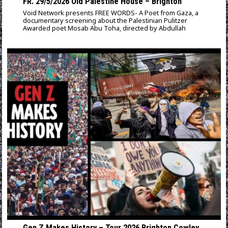
FR. 29/5/2026 Old Palestine House – Brighton
Void Network presents FREE WORDS- A Poet from Gaza, a
documentary screening about the Palestinian Pulitzer
Awarded poet Mosab Abu Toha, directed by Abdullah
Gen Z Makes History – Tour 2026 Brighton Cowley