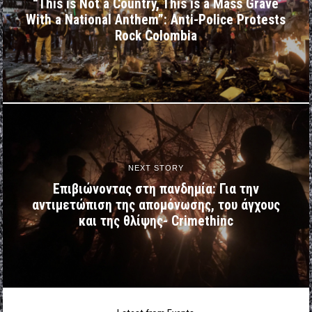
“This is Not a Country, This is a Mass Grave
With a National Anthem”: Anti-Police Protests
Rock Colombia
NEXT STORY
Επιβιώνοντας στη πανδημία: Για την
αντιμετώπιση της απομόνωσης, του άγχους
και της θλίψης- Crimethinc