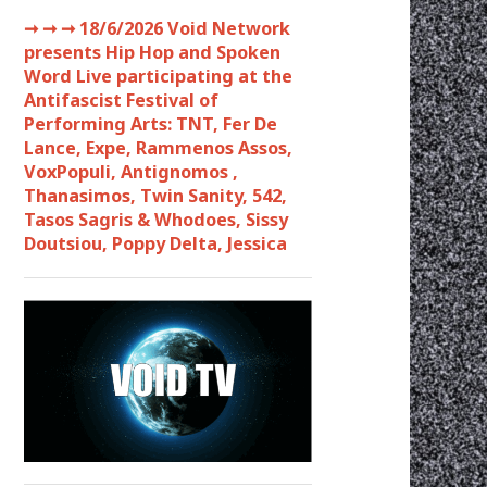
➞ ➞ ➞
18/6/2026 Void Network
presents Hip Hop and Spoken
Word Live participating at the
Antifascist Festival of
Performing Arts: TNT, Fer De
Lance, Expe, Rammenos Assos,
VoxPopuli, Antignomos ,
Thanasimos, Twin Sanity, 542,
Tasos Sagris & Whodoes, Sissy
Doutsiou, Poppy Delta, Jessica