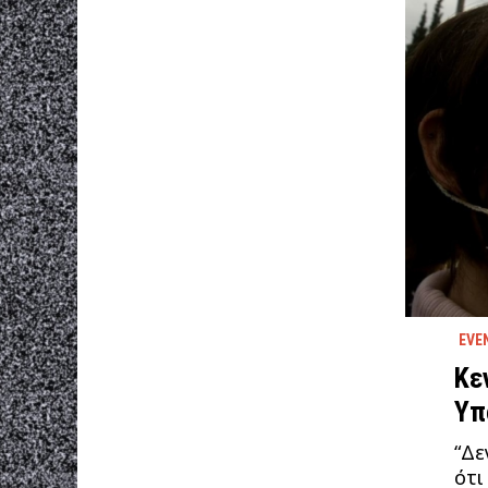
EVE
Κε
Υπ
“Δε
ότι