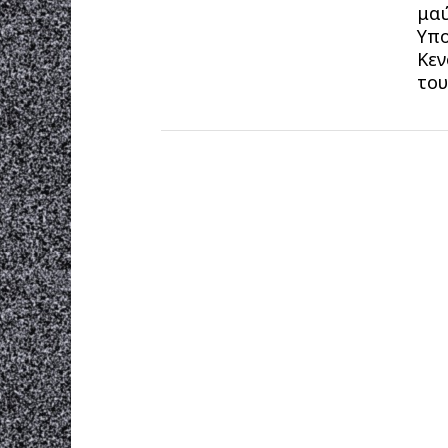
μαύ
Υπο
Κεν
του