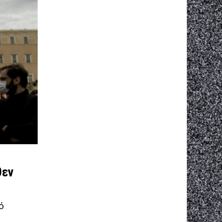
θεν
ό