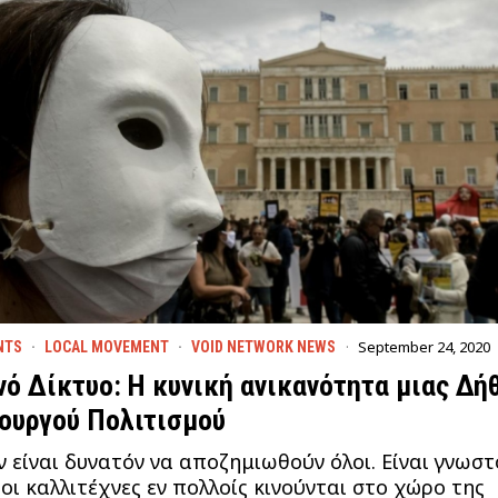
September 24, 2020
NTS
·
LOCAL MOVEMENT
·
VOID NETWORK NEWS
νό Δίκτυο: Η κυνική ανικανότητα μιας Δή
ουργού Πολιτισμού
ν είναι δυνατόν να αποζημιωθούν όλοι. Είναι γνωστ
 οι καλλιτέχνες εν πολλοίς κινούνται στο χώρο της