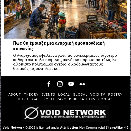
Πως θα έμοιαζε μια αναρχική ομοσπονδιακή
κοινωνία;
Ο Αναρχισμός οφείλει να γίνει πιο συγκεκριμένος, λιγότερο
καθαρά αντιπολιτευόμενος, ικανός να παρουσιαστεί ως ένα
αξιόπιστο πολιτισμικό σχέδιο, οικοδομώντας τους
θεσμούς, τις συνήθειες και
ABOUT
THEORY
EVENTS
LOCAL
GLOBAL
VOID TV
POETRY
MUSIC
GALLERY
LIBRARY
PUBLICATIONS
CONTACT
Void Network
© 2023 is licensed under
Attribution-NonCommercial-ShareAlike 4.0