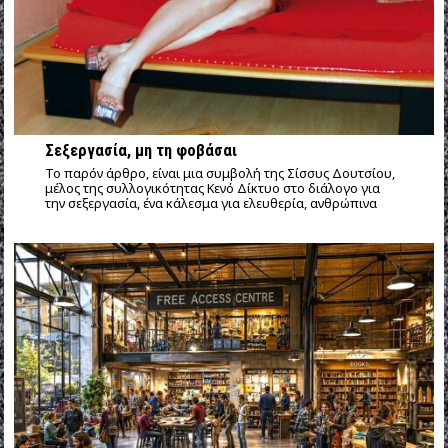
Σεξεργασία, μη τη φοβάσαι
Το παρόν άρθρο, είναι μια συμβολή της Σίσσυς Δουτσίου,
μέλος της συλλογικότητας Κενό Δίκτυο στο διάλογο για
την σεξεργασία, ένα κάλεσμα για ελευθερία, ανθρώπινα