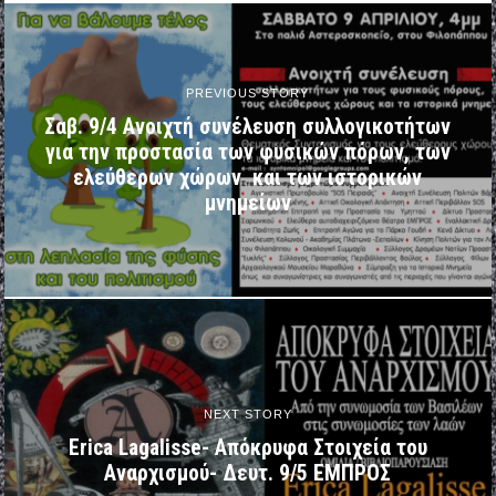
PREVIOUS STORY
Σαβ. 9/4 Ανοιχτή συνέλευση συλλογικοτήτων
για την προστασία των φυσικών πόρων, των
ελεύθερων χώρων και των ιστορικών
μνημείων
NEXT STORY
Erica Lagalisse- Απόκρυφα Στοιχεία του
Αναρχισμού- Δευτ. 9/5 ΕΜΠΡΟΣ