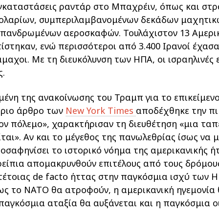
καταστάσεις ραντάρ στο Μπαχρέιν, όπως και στρ
ολαρίων, συμπεριλαμβανομένων δεκάδων μαχητικώ
επανδρωμένων αεροσκαφών. Τουλάχιστον 13 Αμερι
στηκαν, ενώ περισσότεροι από 3.400 Ιρανοί έχασα
 άμαχοι. Με τη διευκόλυνση των ΗΠΑ, οι ισραηλινές
ς.
πομένη της ανακοίνωσης του Τραμπ για το επικείμ
ύριο άρθρο των
New York Times
αποδέχθηκε την πικ
τον πόλεμο», χαρακτήρισαν τη διευθέτηση «μια τα
είται». Αν και το μέγεθος της πανωλεθρίας ίσως να 
ποσαφηνίσει το ιστορικό νόημα της αμερικανικής ή
ρείπια απομακρυνθούν επιτέλους από τους δρόμους
τέτοιας de facto ήττας στην παγκόσμια ισχύ των Η
ς το ΝΑΤΟ θα ατροφούν, η αμερικανική ηγεμονία θ
παγκόσμια αταξία θα αυξάνεται και η παγκόσμια ο