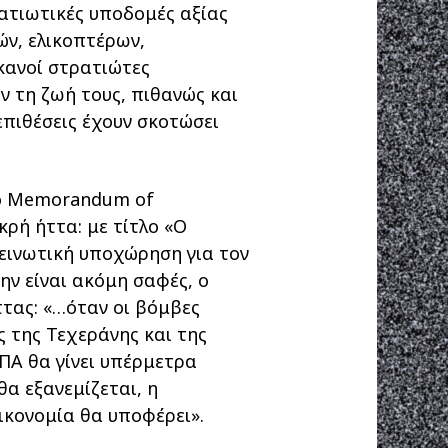
ατιωτικές υποδομές αξίας
ν, ελικοπτέρων,
κανοί στρατιώτες
ν τη ζωή τους, πιθανώς και
 επιθέσεις έχουν σκοτώσει
ενο Memorandum of
ρή ήττα: με τίτλο «Ο
πεινωτική υποχώρηση για τον
μην είναι ακόμη σαφές, ο
ττας: «…όταν οι βόμβες
 της Τεχεράνης και της
ΠΑ θα γίνει υπέρμετρα
α εξανεμίζεται, η
ικονομία θα υποφέρει».