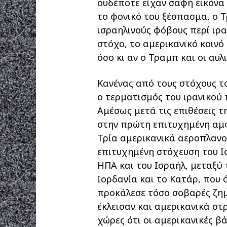
ουδέποτε είχαν σαφή εικόνα 
το φονικό του ξέσπασμα, ο 
ισραηλινούς φόβους περί ιρ
στόχο, το αμερικανικό κοινό
όσο κι αν ο Τραμπ και οι αυλ
Κανένας από τους στόχους το
ο τερματισμός του ιρανικού
Αμέσως μετά τις επιθέσεις τ
στην πρώτη επιτυχημένη αμφ
Τρία αμερικανικά αεροπλαν
επιτυχημένη στόχευση του Ι
ΗΠΑ και του Ισραήλ, μεταξύ
Ιορδανία και το Κατάρ, που 
προκάλεσε τόσο σοβαρές ζημι
έκλεισαν και αμερικανικά στ
χώρες ότι οι αμερικανικές β