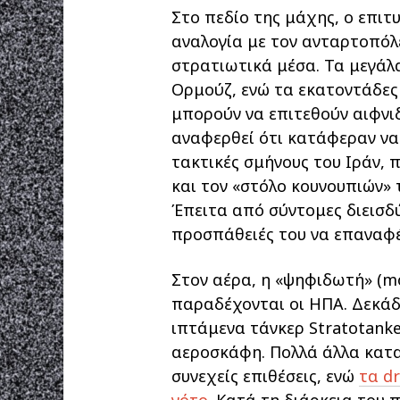
Στο πεδίο της μάχης, ο επιτ
αναλογία με τον ανταρτοπόλ
στρατιωτικά μέσα. Τα μεγάλ
Ορμούζ, ενώ τα εκατοντάδες 
μπορούν να επιτεθούν αιφνιδ
αναφερθεί ότι κατάφεραν να
τακτικές σμήνους του Ιράν,
και τον «στόλο κουνουπιών» 
Έπειτα από σύντομες διεισδύ
προσπάθειές του να επαναφέ
Στον αέρα, η «ψηφιδωτή» (mo
παραδέχονται οι ΗΠΑ. Δεκά
ιπτάμενα τάνκερ Stratotanke
αεροσκάφη. Πολλά άλλα κατα
συνεχείς επιθέσεις, ενώ
τα d
νότο.
Κατά τη διάρκεια του 