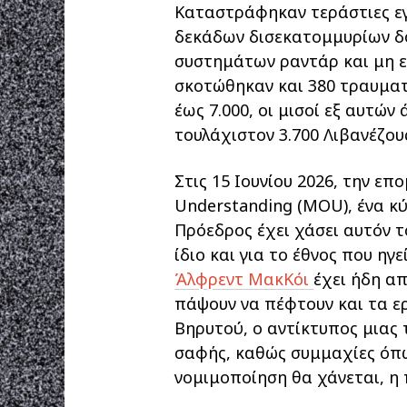
Καταστράφηκαν τεράστιες εγ
δεκάδων δισεκατομμυρίων δ
συστημάτων ραντάρ και μη 
σκοτώθηκαν και 380 τραυματί
έως 7.000, οι μισοί εξ αυτών
τουλάχιστον 3.700 Λιβανέζου
Στις 15 Ιουνίου 2026, την ε
Understanding (MOU), ένα κ
Πρόεδρος έχει χάσει αυτόν 
ίδιο και για το έθνος που ηγ
Άλφρεντ ΜακΚόι
έχει ήδη α
πάψουν να πέφτουν και τα ε
Βηρυτού, ο αντίκτυπος μιας 
σαφής, καθώς συμμαχίες όπω
νομιμοποίηση θα χάνεται, η 