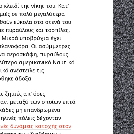
κλειδί της νίκης του. Κατ’
μιές σε πολύ μεγαλύτερα
χθούν εύκολα στα στενά του
ε πυραύλους και τορπίλες,
. Μικρά υποβρύχια έχει
οπλανοφόρα. Οι ασύμμετρες
ένα αεροσκάφη, πυραύλους
αλύτερο αμερικανικό Ναυτικό.
ικό ανέστειλε τις
ρθηκε άδοξα.
ς ζημιές απ’ όσες
αν, μεταξύ των οποίων επτά
δεκάδες μη επανδρωμένα
ηλινές πόλεις δέχονταν
ινές δυνάμεις κατοχής στον
ονότητα των διαθέσιμων