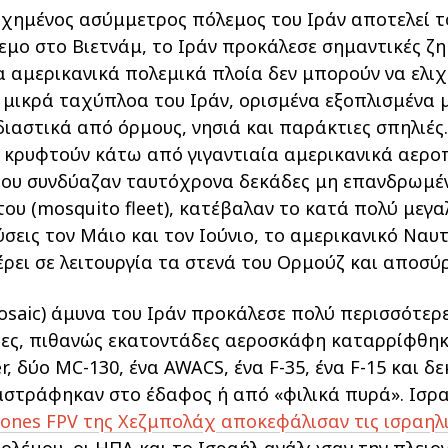
υχημένος ασύμμετρος πόλεμος του Ιράν αποτελεί το 
εμο στο Βιετνάμ, το Ιράν προκάλεσε σημαντικές ζη
α αμερικανικά πολεμικά πλοία δεν μπορούν να ελι
μικρά ταχύπλοα του Ιράν, ορισμένα εξοπλισμένα μ
ιαστικά από όρμους, νησιά και παράκτιες σπηλιές
 κρυφτούν κάτω από γιγαντιαία αμερικανικά αερ
 που συνδύαζαν ταυτόχρονα δεκάδες μη επανδρωμ
του (mosquito fleet), κατέβαλαν το κατά πολύ μεγ
σεις τον Μάιο και τον Ιούνιο, το αμερικανικό Ναυτ
ρει σε λειτουργία τα στενά του Ορμούζ και αποσύ
saic) άμυνα του Ιράν προκάλεσε πολύ περισσότερε
δες, πιθανώς εκατοντάδες αεροσκάφη καταρρίφθηκ
r, δύο MC-130, ένα AWACS, ένα F-35, ένα F-15 και 
στράφηκαν στο έδαφος ή από «φιλικά πυρά». Ισρα
rones FPV της Χεζμπολάχ αποκεφάλισαν τις ισραηλ
πολέμου, οι ΗΠΑ και το Ισραήλ ανάλωσαν την πλει