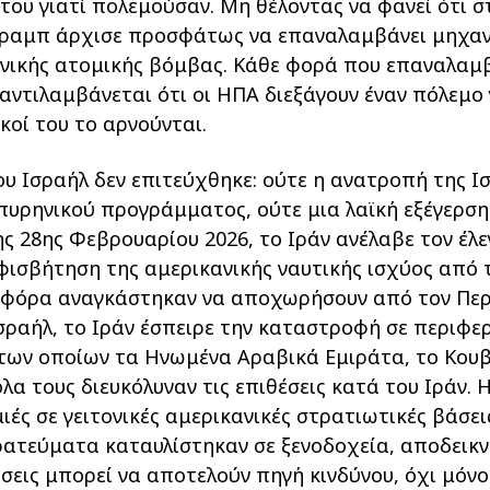
του γιατί πολεμούσαν. Μη θέλοντας να φανεί ότι στ
Τραμπ άρχισε προσφάτως να επαναλαμβάνει μηχαν
ανικής ατομικής βόμβας. Κάθε φορά που επαναλαμβ
 αντιλαμβάνεται ότι οι ΗΠΑ διεξάγουν έναν πόλεμο
ικοί του το αρνούνται.
υ Ισραήλ δεν επιτεύχθηκε: ούτε η ανατροπή της Ι
 πυρηνικού προγράμματος, ούτε μια λαϊκή εξέγερσ
ης 28ης Φεβρουαρίου 2026, το Ιράν ανέλαβε τον έλ
ισβήτηση της αμερικανικής ναυτικής ισχύος από τ
οφόρα αναγκάστηκαν να αποχωρήσουν από τον Περ
σραήλ, το Ιράν έσπειρε την καταστροφή σε περιφ
 των οποίων τα Ηνωμένα Αραβικά Εμιράτα, το Κουβ
όλα τους διευκόλυναν τις επιθέσεις κατά του Ιράν.
ές σε γειτονικές αμερικανικές στρατιωτικές βάσει
ρατεύματα καταυλίστηκαν σε ξενοδοχεία, αποδεικν
άσεις μπορεί να αποτελούν πηγή κινδύνου, όχι μόν