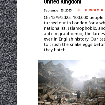
United Kingdom
September 23, 2025
GLOBAL MOVEMEN
On 13/9/2025, 100,000 people
turned out in London for a wh
nationalist, Islamophobic, an
anti-migrant demo, the larges
ever in English history. Our tas
to crush the snake eggs befo
they hatch.