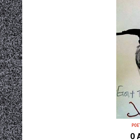
POE
Ο 