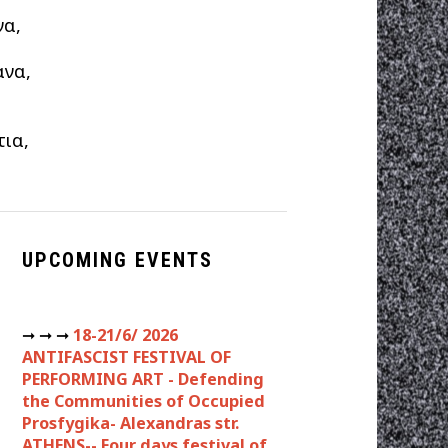
να,
ανα,
τια,
UPCOMING EVENTS
➞ ➞ ➞
18-21/6/ 2026
ANTIFASCIST FESTIVAL OF
PERFORMING ART - Defending
the Communities of Occupied
Prosfygika- Alexandras str.
ATHENS-- Four days festival of