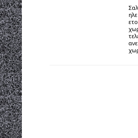
Σαλ
ηλε
ετο
χωρ
τελ
ανε
χωρ