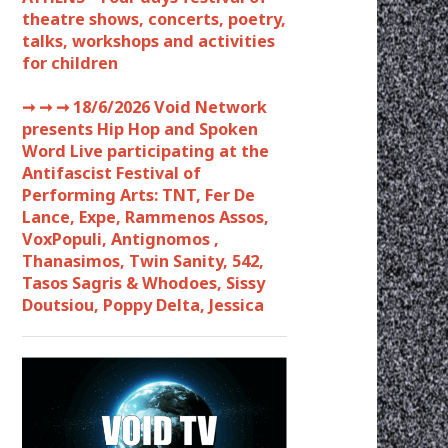
theatre shows, concerts, poetry,
talks, workshops and activities
for children
➞ ➞ ➞
18/6/2026 Void Network
presents Hip Hop and Spoken
Word Live participating at the
Antifascist Festival of
Performing Arts: TNT, Fer De
Lance, Expe, Rammenos Assos,
VoxPopuli, Antignomos ,
Thanasimos, Twin Sanity, 542,
Tasos Sagris & Whodoes, Sissy
Doutsiou, Poppy Delta, Jessica