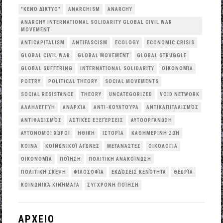
"ΚΕΝΌ ΔΊΚΤΥΟ"
ANARCHISM
ANARCHY
ANARCHY INTERNATIONAL SOLIDARITY GLOBAL CIVIL WAR
MOVEMENT
ANTICAPITALISM
ANTIFASCISM
ECOLOGY
ECONOMIC CRISIS
GLOBAL CIVIL WAR
GLOBAL MOVEMENT
GLOBAL STRUGGLE
GLOBAL SUFFERING
INTERNATIONAL SOLIDARITY
OΙΚΟΝΟΜΊΑ
POETRY
POLITICAL THEORY
SOCIAL MOVEMENTS
SOCIAL RESISTANCE
THEORY
UNCATEGORIZED
VOID NETWORK
ΑΛΛΗΛΕΓΓΎΗ
ΑΝΑΡΧΊΑ
ΑΝΤΙ-ΚΟΥΛΤΟΎΡΑ
ΑΝΤΙΚΑΠΙΤΑΛΙΣΜΌΣ
ΑΝΤΙΦΑΣΙΣΜΌΣ
ΑΣΤΙΚΈΣ ΕΞΕΓΈΡΣΕΙΣ
ΑΥΤΟΟΡΓΆΝΩΣΗ
ΑΥΤΌΝΟΜΟΙ ΧΏΡΟΙ
ΗΘΙΚΉ
ΙΣΤΟΡΊΑ
ΚΑΘΗΜΕΡΙΝΉ ΖΩΉ
ΚΟΙΝΆ
ΚΟΙΝΩΝΙΚΟΊ ΑΓΏΝΕΣ
ΜΕΤΑΝΆΣΤΕΣ
ΟΙΚΟΛΟΓΙΑ
ΟΙΚΟΝΟΜΊΑ
ΠΟΊΗΣΗ
ΠΟΛΙΤΙΚΉ ΑΝΑΚΟΊΝΩΣΗ
ΠΟΛΙΤΙΚΉ ΣΚΈΨΗ
ΦΙΛΟΣΟΦΊΑ
ΕΚΔΌΣΕΙΣ ΚΕΝΌΤΗΤΑ
ΘΕΩΡΊΑ
ΚΟΙΝΩΝΙΚΆ ΚΙΝΉΜΑΤΑ
ΣΎΓΧΡΟΝΗ ΠΟΊΗΣΗ
ΑΡΧΕΙΟ