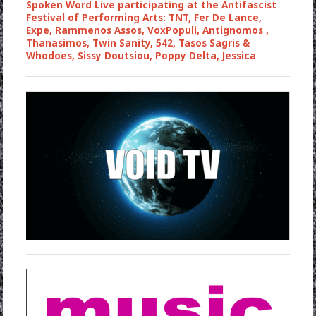
Spoken Word Live participating at the Antifascist
Festival of Performing Arts: TNT, Fer De Lance,
Expe, Rammenos Assos, VoxPopuli, Antignomos ,
Thanasimos, Twin Sanity, 542, Tasos Sagris &
Whodoes, Sissy Doutsiou, Poppy Delta, Jessica