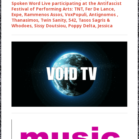
Spoken Word Live participating at the Antifascist
Festival of Performing Arts: TNT, Fer De Lance,
Expe, Rammenos Assos, VoxPopuli, Antignomos ,
Thanasimos, Twin Sanity, 542, Tasos Sagris &
Whodoes, Sissy Doutsiou, Poppy Delta, Jessica