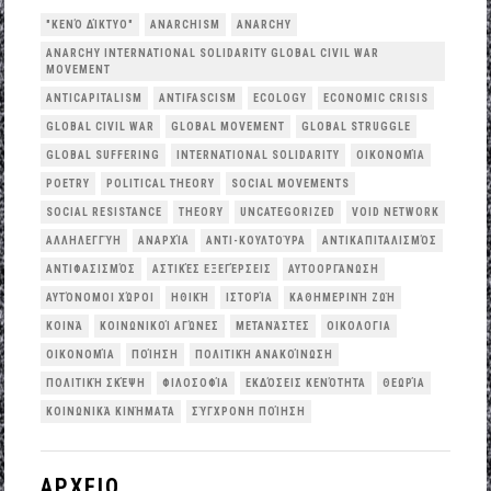
"ΚΕΝΌ ΔΊΚΤΥΟ"
ANARCHISM
ANARCHY
ANARCHY INTERNATIONAL SOLIDARITY GLOBAL CIVIL WAR
MOVEMENT
ANTICAPITALISM
ANTIFASCISM
ECOLOGY
ECONOMIC CRISIS
GLOBAL CIVIL WAR
GLOBAL MOVEMENT
GLOBAL STRUGGLE
GLOBAL SUFFERING
INTERNATIONAL SOLIDARITY
OΙΚΟΝΟΜΊΑ
POETRY
POLITICAL THEORY
SOCIAL MOVEMENTS
SOCIAL RESISTANCE
THEORY
UNCATEGORIZED
VOID NETWORK
ΑΛΛΗΛΕΓΓΎΗ
ΑΝΑΡΧΊΑ
ΑΝΤΙ-ΚΟΥΛΤΟΎΡΑ
ΑΝΤΙΚΑΠΙΤΑΛΙΣΜΌΣ
ΑΝΤΙΦΑΣΙΣΜΌΣ
ΑΣΤΙΚΈΣ ΕΞΕΓΈΡΣΕΙΣ
ΑΥΤΟΟΡΓΆΝΩΣΗ
ΑΥΤΌΝΟΜΟΙ ΧΏΡΟΙ
ΗΘΙΚΉ
ΙΣΤΟΡΊΑ
ΚΑΘΗΜΕΡΙΝΉ ΖΩΉ
ΚΟΙΝΆ
ΚΟΙΝΩΝΙΚΟΊ ΑΓΏΝΕΣ
ΜΕΤΑΝΆΣΤΕΣ
ΟΙΚΟΛΟΓΙΑ
ΟΙΚΟΝΟΜΊΑ
ΠΟΊΗΣΗ
ΠΟΛΙΤΙΚΉ ΑΝΑΚΟΊΝΩΣΗ
ΠΟΛΙΤΙΚΉ ΣΚΈΨΗ
ΦΙΛΟΣΟΦΊΑ
ΕΚΔΌΣΕΙΣ ΚΕΝΌΤΗΤΑ
ΘΕΩΡΊΑ
ΚΟΙΝΩΝΙΚΆ ΚΙΝΉΜΑΤΑ
ΣΎΓΧΡΟΝΗ ΠΟΊΗΣΗ
ΑΡΧΕΙΟ