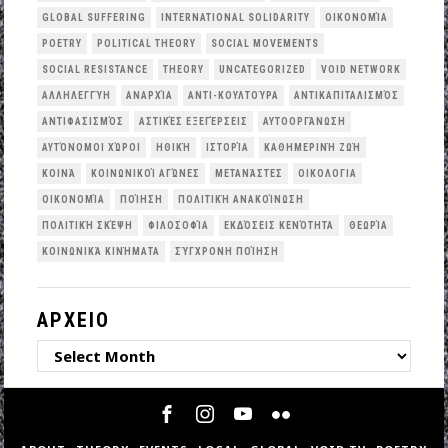
GLOBAL SUFFERING
INTERNATIONAL SOLIDARITY
OΙΚΟΝΟΜΊΑ
POETRY
POLITICAL THEORY
SOCIAL MOVEMENTS
SOCIAL RESISTANCE
THEORY
UNCATEGORIZED
VOID NETWORK
ΑΛΛΗΛΕΓΓΎΗ
ΑΝΑΡΧΊΑ
ΑΝΤΙ-ΚΟΥΛΤΟΎΡΑ
ΑΝΤΙΚΑΠΙΤΑΛΙΣΜΌΣ
ΑΝΤΙΦΑΣΙΣΜΌΣ
ΑΣΤΙΚΈΣ ΕΞΕΓΈΡΣΕΙΣ
ΑΥΤΟΟΡΓΆΝΩΣΗ
ΑΥΤΌΝΟΜΟΙ ΧΏΡΟΙ
ΗΘΙΚΉ
ΙΣΤΟΡΊΑ
ΚΑΘΗΜΕΡΙΝΉ ΖΩΉ
ΚΟΙΝΆ
ΚΟΙΝΩΝΙΚΟΊ ΑΓΏΝΕΣ
ΜΕΤΑΝΆΣΤΕΣ
ΟΙΚΟΛΟΓΙΑ
ΟΙΚΟΝΟΜΊΑ
ΠΟΊΗΣΗ
ΠΟΛΙΤΙΚΉ ΑΝΑΚΟΊΝΩΣΗ
ΠΟΛΙΤΙΚΉ ΣΚΈΨΗ
ΦΙΛΟΣΟΦΊΑ
ΕΚΔΌΣΕΙΣ ΚΕΝΌΤΗΤΑ
ΘΕΩΡΊΑ
ΚΟΙΝΩΝΙΚΆ ΚΙΝΉΜΑΤΑ
ΣΎΓΧΡΟΝΗ ΠΟΊΗΣΗ
ΑΡΧΕΙΟ
ΑΡΧΕΙΟ