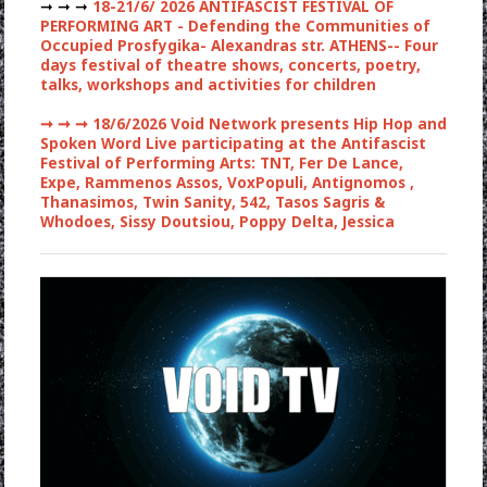
➞ ➞ ➞
18-21/6/ 2026 ANTIFASCIST FESTIVAL OF
PERFORMING ART - Defending the Communities of
Occupied Prosfygika- Alexandras str. ATHENS-- Four
days festival of theatre shows, concerts, poetry,
talks, workshops and activities for children
➞ ➞ ➞
18/6/2026 Void Network presents Hip Hop and
Spoken Word Live participating at the Antifascist
Festival of Performing Arts: TNT, Fer De Lance,
Expe, Rammenos Assos, VoxPopuli, Antignomos ,
Thanasimos, Twin Sanity, 542, Tasos Sagris &
Whodoes, Sissy Doutsiou, Poppy Delta, Jessica