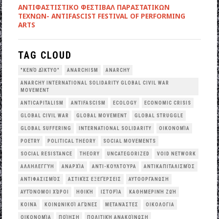
ANTIΦΑΣΤΙΣΤΙΚΟ ΦΕΣΤΙΒΑΛ ΠΑΡΑΣΤΑΤΙΚΩΝ
ΤΕΧΝΩΝ- ANTIFASCIST FESTIVAL OF PERFORMING
ARTS
TAG CLOUD
"ΚΕΝΌ ΔΊΚΤΥΟ"
ANARCHISM
ANARCHY
ANARCHY INTERNATIONAL SOLIDARITY GLOBAL CIVIL WAR
MOVEMENT
ANTICAPITALISM
ANTIFASCISM
ECOLOGY
ECONOMIC CRISIS
GLOBAL CIVIL WAR
GLOBAL MOVEMENT
GLOBAL STRUGGLE
GLOBAL SUFFERING
INTERNATIONAL SOLIDARITY
OΙΚΟΝΟΜΊΑ
POETRY
POLITICAL THEORY
SOCIAL MOVEMENTS
SOCIAL RESISTANCE
THEORY
UNCATEGORIZED
VOID NETWORK
ΑΛΛΗΛΕΓΓΎΗ
ΑΝΑΡΧΊΑ
ΑΝΤΙ-ΚΟΥΛΤΟΎΡΑ
ΑΝΤΙΚΑΠΙΤΑΛΙΣΜΌΣ
ΑΝΤΙΦΑΣΙΣΜΌΣ
ΑΣΤΙΚΈΣ ΕΞΕΓΈΡΣΕΙΣ
ΑΥΤΟΟΡΓΆΝΩΣΗ
ΑΥΤΌΝΟΜΟΙ ΧΏΡΟΙ
ΗΘΙΚΉ
ΙΣΤΟΡΊΑ
ΚΑΘΗΜΕΡΙΝΉ ΖΩΉ
ΚΟΙΝΆ
ΚΟΙΝΩΝΙΚΟΊ ΑΓΏΝΕΣ
ΜΕΤΑΝΆΣΤΕΣ
ΟΙΚΟΛΟΓΙΑ
ΟΙΚΟΝΟΜΊΑ
ΠΟΊΗΣΗ
ΠΟΛΙΤΙΚΉ ΑΝΑΚΟΊΝΩΣΗ