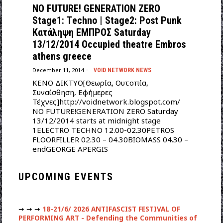
NO FUTURE! GENERATION ZERO
Stage1: Τechno | Stage2: Post Punk
Κατάληψη EΜΠΡΟΣ Saturday
13/12/2014 Οccupied theatre Embros
athens greece
December 11, 2014
VOID NETWORK NEWS
KENO ΔΙΚΤΥΟ[Θεωρία, Ουτοπία,
Συναίσθηση, Εφήμερες
Τέχνες]http://voidnetwork.blogspot.com/
NO FUTURE!GENERATION ZERO Saturday
13/12/2014 starts at midnight stage
1ELECTRO TECHNO 12.00-02.30PETROS
FLOORFILLER 02.30 – 04.30BIOMASS 04.30 –
endGEORGE APERGIS
UPCOMING EVENTS
➞ ➞ ➞
18-21/6/ 2026 ANTIFASCIST FESTIVAL OF
PERFORMING ART - Defending the Communities of