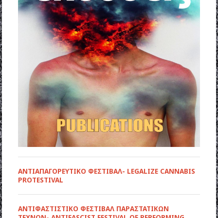
ΑΝΤΙΑΠΑΓΟΡΕΥΤΙΚΟ ΦΕΣΤΙΒΑΛ- LEGALIZE CANNABIS
PROTESTIVAL
ANTIΦΑΣΤΙΣΤΙΚΟ ΦΕΣΤΙΒΑΛ ΠΑΡΑΣΤΑΤΙΚΩΝ
ΤΕΧΝΩΝ- ANTIFASCIST FESTIVAL OF PERFORMING