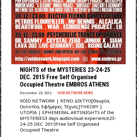
ΝΙGHTS of the MYSTERIES 23-24-25
DEC. 2015 Free Self Organised
Occupied Theatre EMBROS ATHENS
December 23, 2015
VOID NETWORK NEWS
VOID NETWORK | ΚΕΝΟ ΔΙΚΤΥΟ[Θεωρία,
Ουτοπία, Εφήμερες Τέχνες]THEORY |
UTOPIA | EPHEMERAL ARTSΝΙGHTS of the
MYSTERIES3 days audiovisual experience23-
24-25 DEC. 2015Free Self Organised
Occupied Theatre