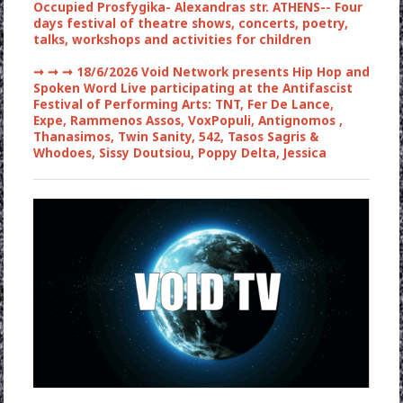
Occupied Prosfygika- Alexandras str. ATHENS-- Four
days festival of theatre shows, concerts, poetry,
talks, workshops and activities for children
➞ ➞ ➞
18/6/2026 Void Network presents Hip Hop and
Spoken Word Live participating at the Antifascist
Festival of Performing Arts: TNT, Fer De Lance,
Expe, Rammenos Assos, VoxPopuli, Antignomos ,
Thanasimos, Twin Sanity, 542, Tasos Sagris &
Whodoes, Sissy Doutsiou, Poppy Delta, Jessica