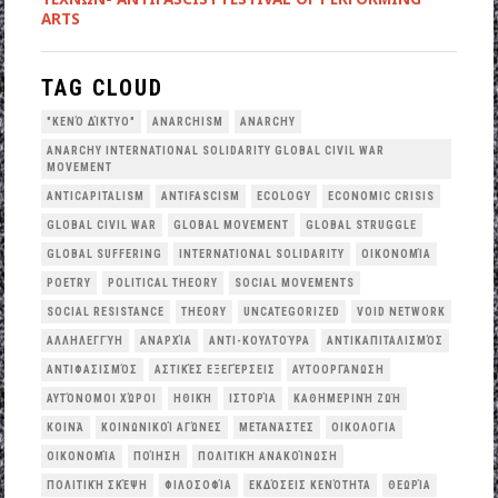
ARTS
TAG CLOUD
"ΚΕΝΌ ΔΊΚΤΥΟ"
ANARCHISM
ANARCHY
ANARCHY INTERNATIONAL SOLIDARITY GLOBAL CIVIL WAR
MOVEMENT
ANTICAPITALISM
ANTIFASCISM
ECOLOGY
ECONOMIC CRISIS
GLOBAL CIVIL WAR
GLOBAL MOVEMENT
GLOBAL STRUGGLE
GLOBAL SUFFERING
INTERNATIONAL SOLIDARITY
OΙΚΟΝΟΜΊΑ
POETRY
POLITICAL THEORY
SOCIAL MOVEMENTS
SOCIAL RESISTANCE
THEORY
UNCATEGORIZED
VOID NETWORK
ΑΛΛΗΛΕΓΓΎΗ
ΑΝΑΡΧΊΑ
ΑΝΤΙ-ΚΟΥΛΤΟΎΡΑ
ΑΝΤΙΚΑΠΙΤΑΛΙΣΜΌΣ
ΑΝΤΙΦΑΣΙΣΜΌΣ
ΑΣΤΙΚΈΣ ΕΞΕΓΈΡΣΕΙΣ
ΑΥΤΟΟΡΓΆΝΩΣΗ
ΑΥΤΌΝΟΜΟΙ ΧΏΡΟΙ
ΗΘΙΚΉ
ΙΣΤΟΡΊΑ
ΚΑΘΗΜΕΡΙΝΉ ΖΩΉ
ΚΟΙΝΆ
ΚΟΙΝΩΝΙΚΟΊ ΑΓΏΝΕΣ
ΜΕΤΑΝΆΣΤΕΣ
ΟΙΚΟΛΟΓΙΑ
ΟΙΚΟΝΟΜΊΑ
ΠΟΊΗΣΗ
ΠΟΛΙΤΙΚΉ ΑΝΑΚΟΊΝΩΣΗ
ΠΟΛΙΤΙΚΉ ΣΚΈΨΗ
ΦΙΛΟΣΟΦΊΑ
ΕΚΔΌΣΕΙΣ ΚΕΝΌΤΗΤΑ
ΘΕΩΡΊΑ