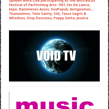
Spoken Word Live participating at the Antifascist
Festival of Performing Arts: TNT, Fer De Lance,
Expe, Rammenos Assos, VoxPopuli, Antignomos ,
Thanasimos, Twin Sanity, 542, Tasos Sagris &
Whodoes, Sissy Doutsiou, Poppy Delta, Jessica