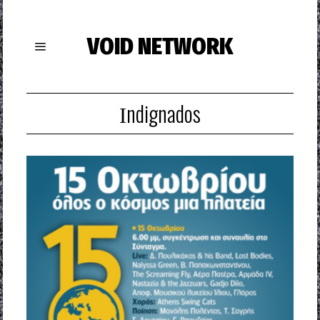
VOID NETWORK
Ιndignados