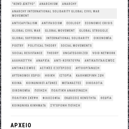
"ΚΕΝΌ ΔΊΚΤΥΟ"
ANARCHISM
ANARCHY
ANARCHY INTERNATIONAL SOLIDARITY GLOBAL CIVIL WAR
MOVEMENT
ANTICAPITALISM
ANTIFASCISM
ECOLOGY
ECONOMIC CRISIS
GLOBAL CIVIL WAR
GLOBAL MOVEMENT
GLOBAL STRUGGLE
GLOBAL SUFFERING
INTERNATIONAL SOLIDARITY
OΙΚΟΝΟΜΊΑ
POETRY
POLITICAL THEORY
SOCIAL MOVEMENTS
SOCIAL RESISTANCE
THEORY
UNCATEGORIZED
VOID NETWORK
ΑΛΛΗΛΕΓΓΎΗ
ΑΝΑΡΧΊΑ
ΑΝΤΙ-ΚΟΥΛΤΟΎΡΑ
ΑΝΤΙΚΑΠΙΤΑΛΙΣΜΌΣ
ΑΝΤΙΦΑΣΙΣΜΌΣ
ΑΣΤΙΚΈΣ ΕΞΕΓΈΡΣΕΙΣ
ΑΥΤΟΟΡΓΆΝΩΣΗ
ΑΥΤΌΝΟΜΟΙ ΧΏΡΟΙ
ΗΘΙΚΉ
ΙΣΤΟΡΊΑ
ΚΑΘΗΜΕΡΙΝΉ ΖΩΉ
ΚΟΙΝΆ
ΚΟΙΝΩΝΙΚΟΊ ΑΓΏΝΕΣ
ΜΕΤΑΝΆΣΤΕΣ
ΟΙΚΟΛΟΓΙΑ
ΟΙΚΟΝΟΜΊΑ
ΠΟΊΗΣΗ
ΠΟΛΙΤΙΚΉ ΑΝΑΚΟΊΝΩΣΗ
ΠΟΛΙΤΙΚΉ ΣΚΈΨΗ
ΦΙΛΟΣΟΦΊΑ
ΕΚΔΌΣΕΙΣ ΚΕΝΌΤΗΤΑ
ΘΕΩΡΊΑ
ΚΟΙΝΩΝΙΚΆ ΚΙΝΉΜΑΤΑ
ΣΎΓΧΡΟΝΗ ΠΟΊΗΣΗ
ΑΡΧΕΙΟ