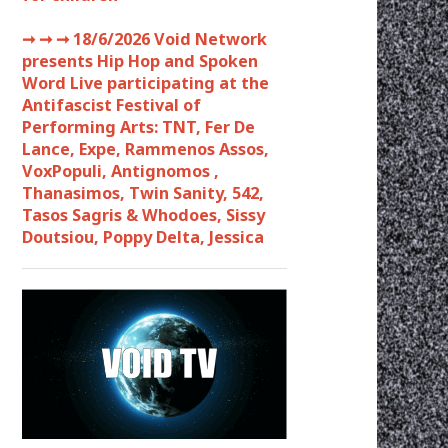
➞ ➞ ➞
18/6/2026 Void Network
presents Hip Hop and Spoken
Word Live participating at the
Antifascist Festival of
Performing Arts: TNT, Fer De
Lance, Expe, Rammenos Assos,
VoxPopuli, Antignomos ,
Thanasimos, Twin Sanity, 542,
Tasos Sagris & Whodoes, Sissy
Doutsiou, Poppy Delta, Jessica