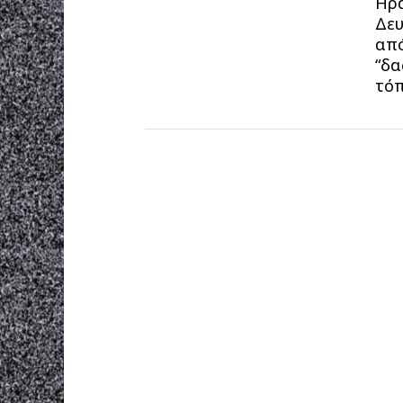
Ηρά
Δευ
από
“δα
τόπ