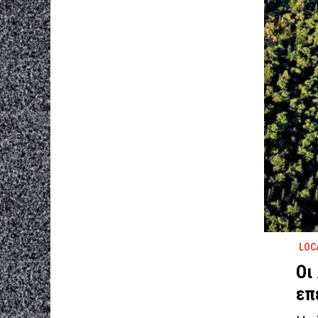
LOC
Οι
επ