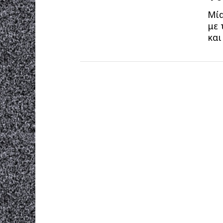
Mία
με 
και