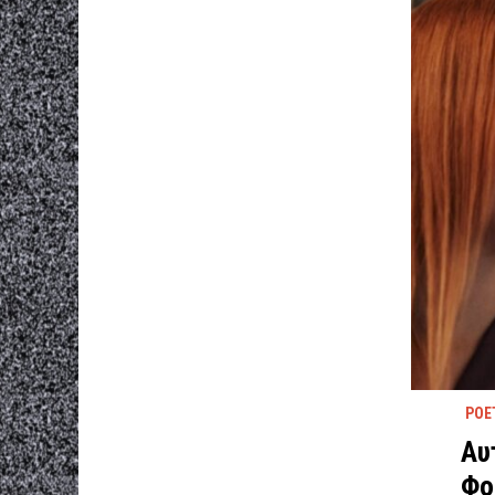
POE
Αυ
Φο