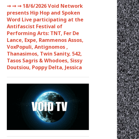
➞ ➞ ➞
18/6/2026 Void Network
presents Hip Hop and Spoken
Word Live participating at the
Antifascist Festival of
Performing Arts: TNT, Fer De
Lance, Expe, Rammenos Assos,
VoxPopuli, Antignomos ,
Thanasimos, Twin Sanity, 542,
Tasos Sagris & Whodoes, Sissy
Doutsiou, Poppy Delta, Jessica