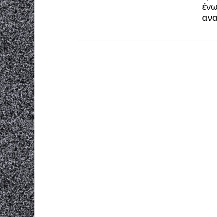
ένω
ανα