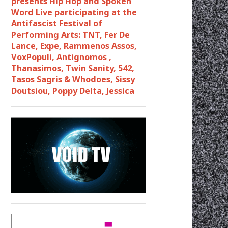
presents Hip Hop and Spoken
Word Live participating at the
Antifascist Festival of
Performing Arts: TNT, Fer De
Lance, Expe, Rammenos Assos,
VoxPopuli, Antignomos ,
Thanasimos, Twin Sanity, 542,
Tasos Sagris & Whodoes, Sissy
Doutsiou, Poppy Delta, Jessica