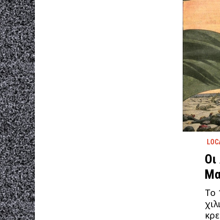
LOC
Οι
Mα
Το 
χιλ
κρε