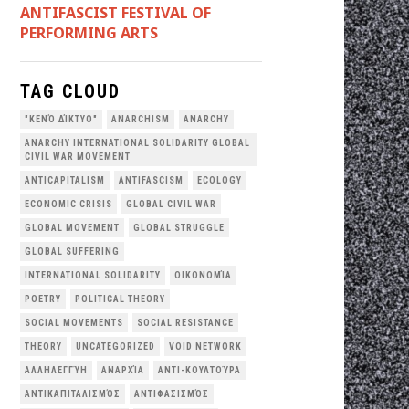
ANTIFASCIST FESTIVAL OF
PERFORMING ARTS
TAG CLOUD
"ΚΕΝΌ ΔΊΚΤΥΟ"
ANARCHISM
ANARCHY
ANARCHY INTERNATIONAL SOLIDARITY GLOBAL
CIVIL WAR MOVEMENT
ANTICAPITALISM
ANTIFASCISM
ECOLOGY
ECONOMIC CRISIS
GLOBAL CIVIL WAR
GLOBAL MOVEMENT
GLOBAL STRUGGLE
GLOBAL SUFFERING
INTERNATIONAL SOLIDARITY
OΙΚΟΝΟΜΊΑ
POETRY
POLITICAL THEORY
SOCIAL MOVEMENTS
SOCIAL RESISTANCE
THEORY
UNCATEGORIZED
VOID NETWORK
ΑΛΛΗΛΕΓΓΎΗ
ΑΝΑΡΧΊΑ
ΑΝΤΙ-ΚΟΥΛΤΟΎΡΑ
ΑΝΤΙΚΑΠΙΤΑΛΙΣΜΌΣ
ΑΝΤΙΦΑΣΙΣΜΌΣ